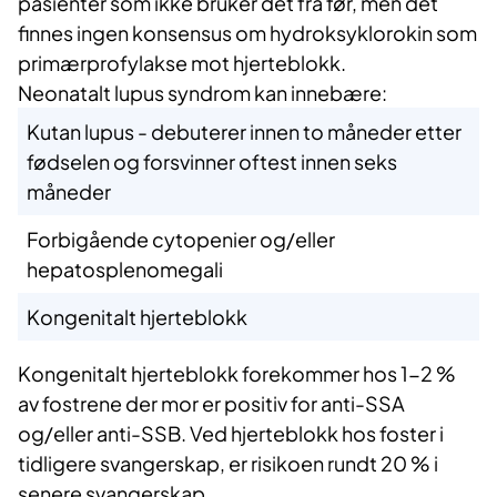
pasienter som ikke bruker det fra før, men det
finnes ingen konsensus om hydroksyklorokin som
primærprofylakse mot hjerteblokk.
Neonatalt lupus syndrom kan innebære:
Kutan lupus - debuterer innen to måneder etter
fødselen og forsvinner oftest innen seks
måneder
Forbigående cytopenier og/eller
hepatosplenomegali
Kongenitalt hjerteblokk
Kongenitalt hjerteblokk forekommer hos 1-2 %
av fostrene der mor er positiv for anti-SSA
og/eller anti-SSB. Ved hjerteblokk hos foster i
tidligere svangerskap, er risikoen rundt 20 % i
senere svangerskap.