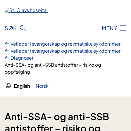
Skip
to
content
SØK
MENY
Veileder i svangerskap og revmatiske sykdommer
Veileder i svangerskap og revmatiske sykdommer
Diagnoser
Anti-SSA- og anti-SSB antistoffer – risiko og
oppfølging
English
Norsk
Anti-SSA- og anti-SSB
antistoffer – risiko og