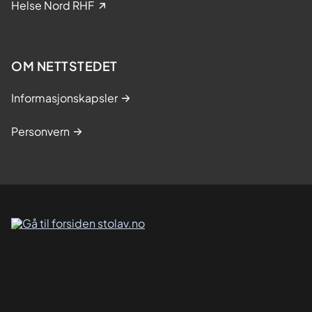
Helse Nord RHF
n
i
s
k
OM NETTSTEDET
e
s
Informasjonskapsler
t
u
Personvern
d
i
e
r