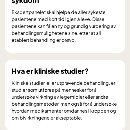
Ekspertpanelet skal hjelpe de aller sykeste
pasientene med kort tid igjen å leve. Disse
pasientene kan få en ny og grundig vurdering av
behandlingsmulighetene sine, etter at all
etablert behandling er prøvd.
E
k
s
p
Hva er kliniske studier?
e
r
Kliniske studier, eller utprøvende behandling, er
t
studier som utføres på mennesker for å
p
undersøke virkning av legemidler eller andre
a
behandlingsmetoder, men også for å undersøke
n
hvordan medikamenter omdannes i kroppen og
e
om bivirkningene er akseptable.
l
H