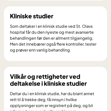
e
v
t
a
g
e
Kliniske studier
i
r
r
k
Som deltaker i en klinisk studie ved St. Olavs
r
l
hospital får du den nyeste og mest avanserte
å
i
behandlingen før den er allment tilgjengelig.
d
n
Men det innebærer også flere kontroller, tester
v
i
og prøver enn vanlig behandling.
e
s
K
d
k
l
a
e
i
l
s
n
Vilkår og rettigheter ved
v
t
i
deltakelse i kliniske studier
o
u
s
r
d
k
Deltar du i en klinisk studie, har du blant annet
l
i
e
rett til å trekke deg, få innsyn i hvilke
i
e
s
opplysninger som er registrert på deg, og bli
g
r
t