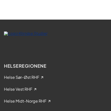
e
o
r
m
v
e
d
d
e
l
t
a
k
HELSEREGIONENE
e
l
Helse Sør-Øst RHF
s
e
Helse Vest RHF
i
k
Helse Midt-Norge RHF
l
i