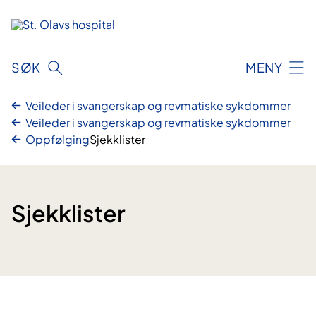
Hopp
til
innhold
SØK
MENY
Veileder i svangerskap og revmatiske sykdommer
Veileder i svangerskap og revmatiske sykdommer
Oppfølging
Sjekklister
Sjekklister