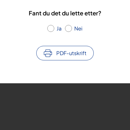
Fant du det du lette etter?
Ja
Nei
PDF-utskrift