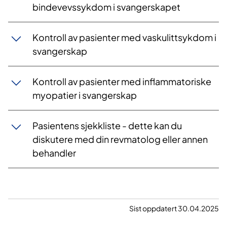
bindevevssykdom i svangerskapet
Kontroll av pasienter med vaskulittsykdom i
svangerskap
Kontroll av pasienter med inflammatoriske
myopatier i svangerskap
Pasientens sjekkliste - dette kan du
diskutere med din revmatolog eller annen
behandler
Sist oppdatert 30.04.2025