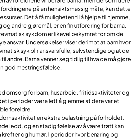
n av foreldrene vil berøre barna, men dersom dere
utfordringene på en hensiktsmessig måte, kan dette
ssurser. Det å få muligheten til å hjelpe til hjemme,
g andre gjøremål, er en fin utfordring for barna.
evmatisk sykdom er likevel bekymret for om de
e ansvar. Undersøkelser viser derimot at barn hvor
vmatisk syk blir ansvarsfulle, selvstendige og at de
yn til andre. Barna venner seg tidlig til hva de må gjøre
en god mestringsfølelse.
ed omsorg for barn, husarbeid, fritidsaktiviteter og
det i perioder være lett å glemme at dere var et
ble foreldre.
domsaktivitet en ekstra belastning på forholdet.
de ledd, og en stadig følelse av å være trøtt kan
krefter og humør. I perioder hvor berøring og