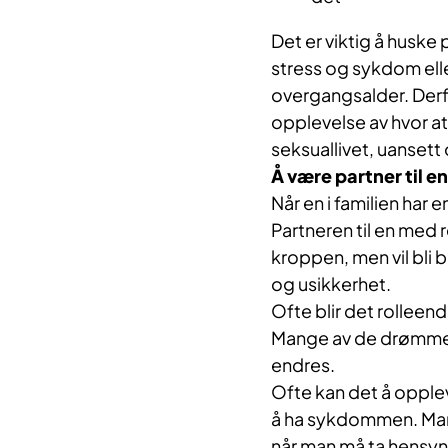
Det er viktig å huske
stress og sykdom elle
overgangsalder. Derfor
opplevelse av hvor at
seksuallivet, uansett 
Å være partner til 
Når en i familien har 
Partneren til en me
kroppen, men vil bli
og usikkerhet.
Ofte blir det rolleen
Mange av de drømmene
endres.
Ofte kan det å opplev
å ha sykdommen. Mange
når man må ta hensyn 