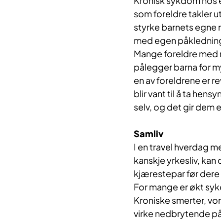
Kronisk sykdom hos e
som foreldre takler 
styrke barnets egne re
med egen påkledning o
Mange foreldre med r
pålegger barna for my
en av foreldrene er re
blir vant til å ta hens
selv, og det gir dem 
Samliv
I en travel hverdag m
kanskje yrkesliv, kan 
kjærestepar før dere 
For mange er økt syk
Kroniske smerter, von
virke nedbrytende på 