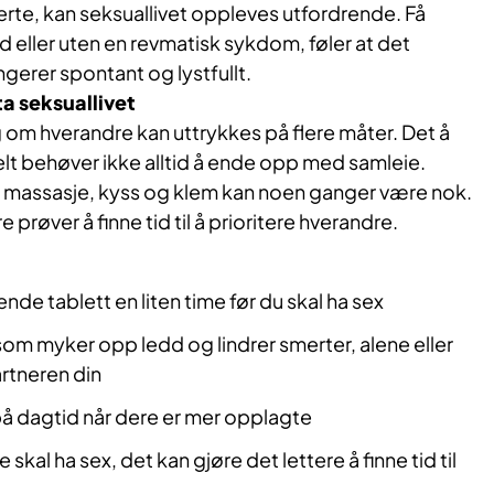
rte, kan seksuallivet oppleves utfordrende. Få
 eller uten en revmatisk sykdom, føler at det
ngerer spontant og lystfullt.
ta seksuallivet
g om hverandre kan uttrykkes på flere måter. Det å
 behøver ikke alltid å ende opp med samleie.
 massasje, kyss og klem kan noen ganger være nok.
e prøver å finne tid til å prioritere hverandre.
ende tablett en liten time før du skal ha sex
som myker opp ledd og lindrer smerter, alene eller
tneren din
på dagtid når dere er mer opplagte
 skal ha sex, det kan gjøre det lettere å finne tid til