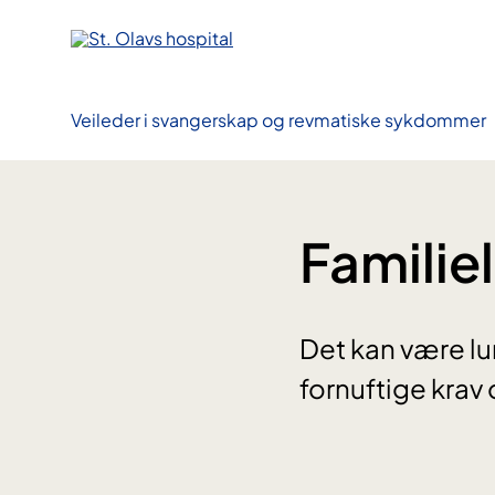
Hopp
til
innhold
Veileder i svangerskap og revmatiske sykdommer
Familiel
Det kan være lu
fornuftige krav 