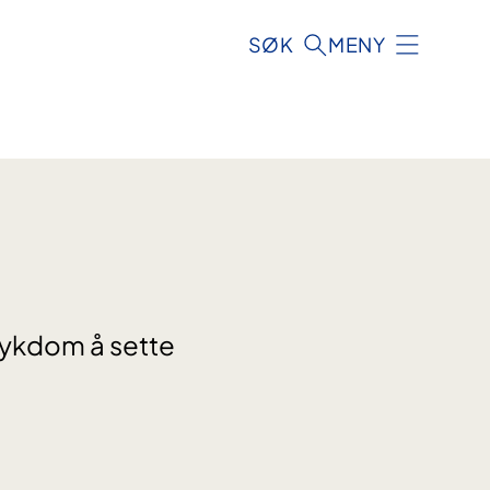
SØK
MENY
sykdom å sette