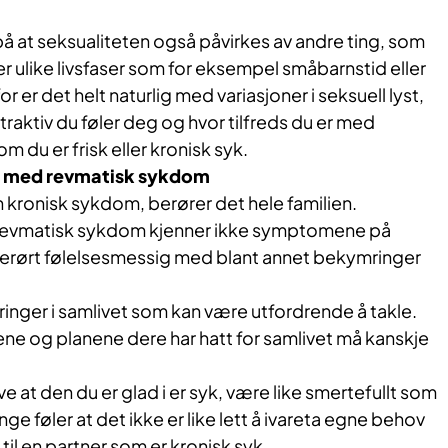
 på at seksualiteten også påvirkes av andre ting, som
r ulike livsfaser som for eksempel småbarnstid eller
 er det helt naturlig med variasjoner i seksuell lyst,
traktiv du føler deg og hvor tilfreds du er med
om du er frisk eller kronisk syk.
en med revmatisk sykdom
en kronisk sykdom, berører det hele familien.
d revmatisk sykdom kjenner ikke symptomene på
 berørt følelsesmessig med blant annet bekymringer
dringer i samlivet som kan være utfordrende å takle.
 og planene dere har hatt for samlivet må kanskje
e at den du er glad i er syk, være like smertefullt som
 føler at det ikke er like lett å ivareta egne behov
til en partner som er kronisk syk.