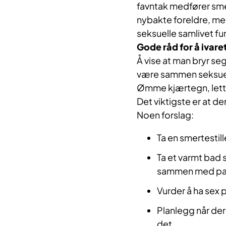
favntak medfører sme
nybakte foreldre, med
seksuelle samlivet fu
Gode råd for å ivare
Å vise at man bryr se
være sammen seksuelt
Ømme kjærtegn, lett
Det viktigste er at der
Noen forslag:
Ta en smertestill
Ta et varmt bad 
sammen med par
Vurder å ha sex 
Planlegg når dere
det