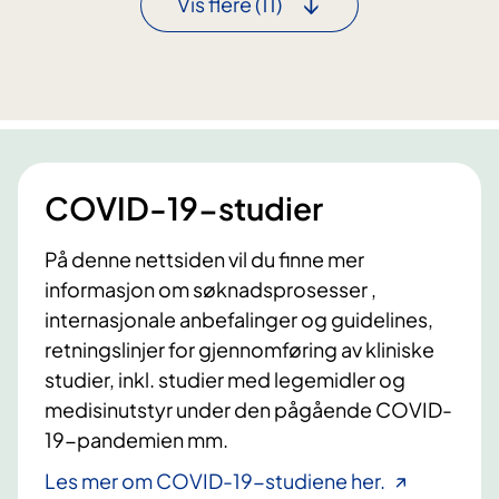
Vis flere
(11)
n
i
n
g
r
e
d
COVID-19-studier
d
e
På denne nettsiden vil du finne mer
t
l
informasjon om søknadsprosesser ,
i
internasjonale anbefalinger og guidelines,
v
retningslinjer for gjennomføring av kliniske
e
studier, inkl. studier med legemidler og
t
medisinutstyr under den pågående COVID-
m
19-pandemien mm.
i
t
Les mer om COVID-19-studiene her.