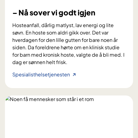
b
y
i
– Nå sover vi godt igjen
k
d
d
r
Hosteanfall, dårlig matlyst, lav energi og lite
o
a
søvn. En hoste som aldri gikk over. Det var
m
r
hverdagen for den lille gutten for bare noen år
t
siden. Da foreldrene hørte om en klinisk studie
i
for barn med kronisk hoste, valgte de å bli med. I
l
dag er sønnen helt frisk.
b
e
–
Spesialisthelsetjenesten
d
N
r
å
e
s
p
o
a
v
s
e
i
r
e
v