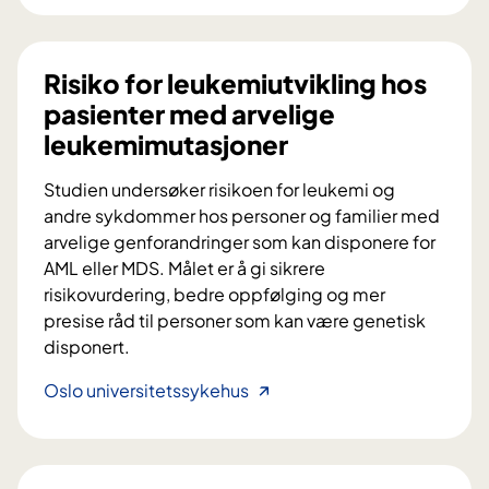
q
u
i
Risiko for leukemiutvikling hos
d
pasienter med arvelige
A
leukemimutasjoner
r
r
Studien undersøker risikoen for leukemi og
a
andre sykdommer hos personer og familier med
y
arvelige genforandringer som kan disponere for
D
AML eller MDS. Målet er å gi sikrere
i
risikovurdering, bedre oppfølging og mer
a
presise råd til personer som kan være genetisk
g
disponert.
n
o
R
Oslo universitetssykehus
s
i
t
s
i
i