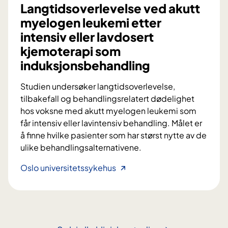
c
k
Langtidsoverlevelse ved akutt
s
o
myelogen leukemi etter
:
f
intensiv eller lavdosert
E
o
kjemoterapi som
n
r
m
induksjonsbehandling
l
e
e
t
Studien undersøker langtidsoverlevelse,
u
o
tilbakefall og behandlingsrelatert dødelighet
k
d
hos voksne med akutt myelogen leukemi som
e
e
får intensiv eller lavintensiv behandling. Målet er
m
f
å finne hvilke pasienter som har størst nytte av de
i
o
ulike behandlingsalternativene.
u
r
t
L
Oslo universitetssykehus
r
v
a
a
i
n
s
k
g
k
l
t
e
i