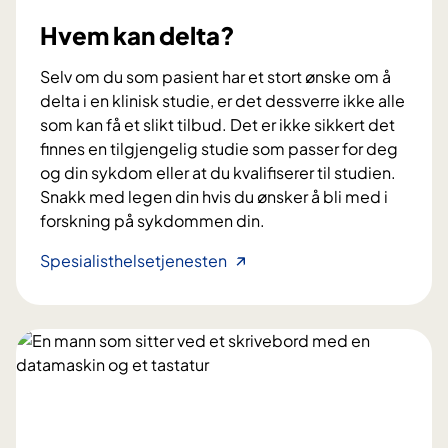
e
j
t
t
r
o
Hvem kan delta?
t
a
n
e
Selv om du som pasient har et stort ønske om å
e
r
delta i en klinisk studie, er det dessverre ikke alle
r
i
som kan få et slikt tilbud. Det er ikke sikkert det
n
finnes en tilgjengelig studie som passer for deg
t
og din sykdom eller at du kvalifiserer til studien.
e
Snakk med legen din hvis du ønsker å bli med i
n
forskning på sykdommen din.
s
i
H
Spesialisthelsetjenesten
v
v
e
e
l
m
l
k
e
a
r
n
l
d