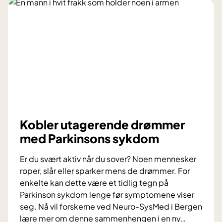
o
e
t
r
e
p
n
å
d
s
o
v
m
a
e
r
t
i
r
h
Kobler utagerende drømmer
i
j
med Parkinsons sykdom
o
e
s
r
Er du svært aktiv når du sover? Noen mennesker
e
n
roper, slår eller sparker mens de drømmer. For
?
e
enkelte kan dette være et tidlig tegn på
n
Parkinson sykdom lenge før symptomene viser
seg. Nå vil forskerne ved Neuro-SysMed i Bergen
lære mer om denne sammenhengen i en ny
…