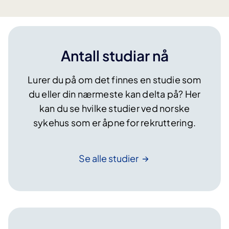
s
u
o
f
m
o
i
r
Antall studiar nå
n
v
d
e
u
Lurer du på om det finnes en studie som
n
k
t
du eller din nærmeste kan delta på? Her
s
e
kan du se hvilke studier ved norske
j
?
sykehus som er åpne for rekruttering.
o
n
s
Se alle
studier
b
e
h
a
n
d