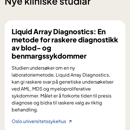
Nye kliniske studiar
Liquid Array Diagnostics: En
metode for raskere diagnostikk
av blod- og
benmargssykdommer
Studien undersøker om en ny
laboratoriemetode, Liquid Array Diagnostics,
kan gi raskere svar på genetiske undersøkelser
ved AML, MDS og myeloproliferative
sykdommer. Målet er å forkorte tiden til presis
diagnose og bidra til raskere valg av riktig
behandling.
L
Oslo universitetssykehus
i