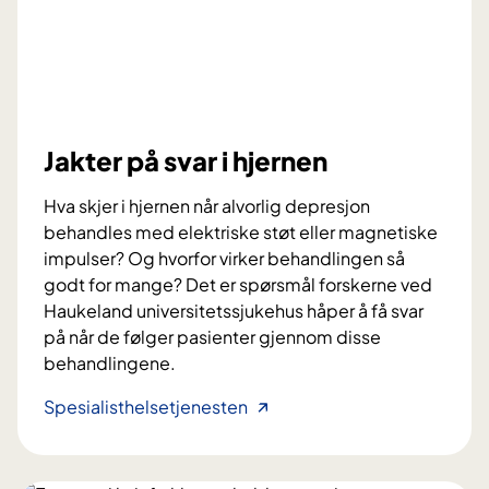
r
o
a
k
u
p
Jakter på svar i hjernen
u
n
Hva skjer i hjernen når alvorlig depresjon
k
behandles med elektriske støt eller magnetiske
t
impulser? Og hvorfor virker behandlingen så
u
godt for mange? Det er spørsmål forskerne ved
r
Haukeland universitetssjukehus håper å få svar
h
på når de følger pasienter gjennom disse
j
behandlingene.
e
l
J
Spesialisthelsetjenesten
p
a
e
k
m
t