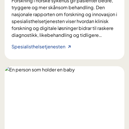
Forskning i norske sykehus gir pasienter bedre,
ø
tryggere og mer skånsom behandling. Den
m
nasjonale rapporten om forskning og innovasjon i
m
spesialisthelsetjenesten viser hvordan klinisk
e
forskning og digitale løsninger bidrar til raskere
r
diagnostikk, likebehandling og tidligere
…
m
e
F
Spesialisthelsetjenesten
d
o
P
r
a
s
r
k
k
n
i
i
n
n
s
g
o
s
n
o
s
m
s