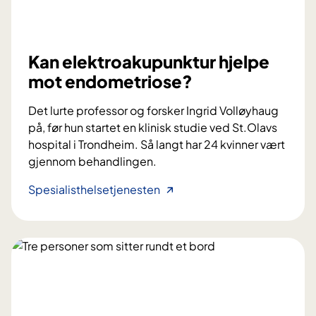
Kan elektroakupunktur hjelpe
mot endometriose?
Det lurte professor og forsker Ingrid Volløyhaug
på, før hun startet en klinisk studie ved St.Olavs
hospital i Trondheim. Så langt har 24 kvinner vært
gjennom behandlingen.
K
Spesialisthelsetjenesten
a
n
e
l
e
k
t