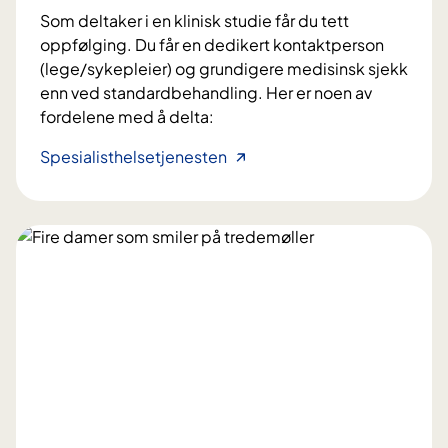
u
-
Som deltaker i en klinisk studie får du tett
v
t
o
oppfølging. Du får en dedikert kontaktperson
e
t
g
(lege/sykepleier) og grundigere medisinsk sjekk
l
m
b
enn ved standardbehandling. Her er noen av
i
y
e
fordelene med å delta:
g
e
n
e
l
S
Spesialisthelsetjenesten
m
l
o
l
a
e
g
i
r
u
e
k
g
k
n
e
s
e
l
r
s
m
e
d
y
i
u
e
k
m
k
t
d
u
e
å
o
t
m
d
m
a
i
e
m
s
e
l