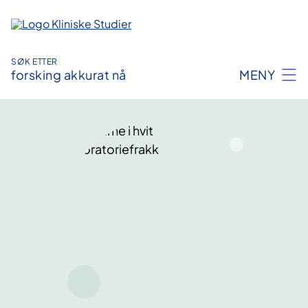
Hopp
til
innhold
SØK ETTER
forsking akkurat nå
MENY