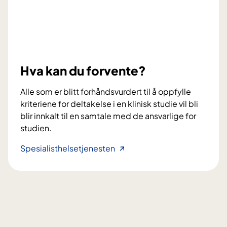
a
e
v
l
d
t
o
a
s
?
e
Hva kan du forvente?
r
t
Alle som er blitt forhåndsvurdert til å oppfylle
k
kriteriene for deltakelse i en klinisk studie vil bli
j
blir innkalt til en samtale med de ansvarlige for
e
studien.
m
o
H
Spesialisthelsetjenesten
t
v
e
a
r
k
a
a
p
n
i
d