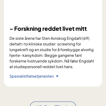
n
i
t
g
b
o
e
d
h
t
– Forskning reddet livet mitt
a
i
n
g
De siste årene har Sten Avnskog Engdahl (69)
d
j
deltatt i to kliniske studier: screening for
l
e
lungekreft og en studie for å forebygge alvorlig
i
n
hjerte- karsykdom. Begge gangene fant
n
forskerne livstruende sykdom. Nå føler Engdahl
g
at studiepersonell reddet livet hans.
–
Spesialisthelsetjenesten
F
o
r
s
k