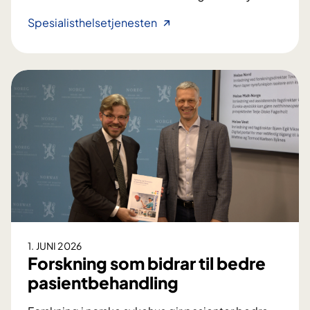
K
Spesialisthelsetjenesten
o
b
l
e
r
u
t
a
g
e
r
e
n
1. JUNI 2026
d
Forskning som bidrar til bedre
e
pasientbehandling
d
r