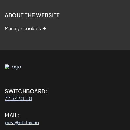
ABOUT THE WEBSITE
Manage cookies
Kontaktinformasjon
SWITCHBOARD:
72 57 30 00
MAIL:
post@stolav.no