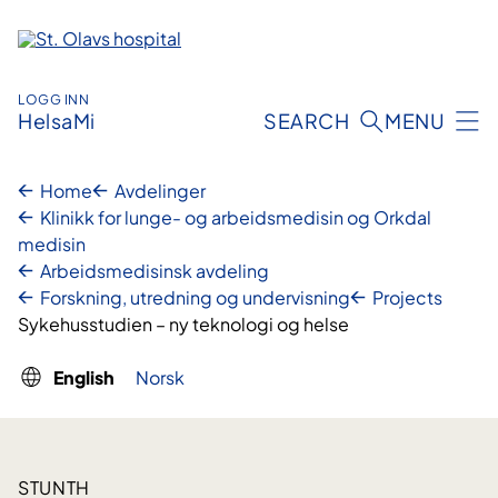
Skip
to
content
LOGG INN
HelsaMi
SEARCH
MENU
Home
Avdelinger
Klinikk for lunge- og arbeidsmedisin og Orkdal
medisin
Arbeidsmedisinsk avdeling
Forskning, utredning og undervisning
Projects
Sykehusstudien – ny teknologi og helse
English
Norsk
STUNTH