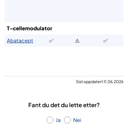
T-cellemodulator
Abatacept
✅
⚠️
✅
Sist oppdatert 11.06.2026
Fant du det du lette etter?
Ja
Nei