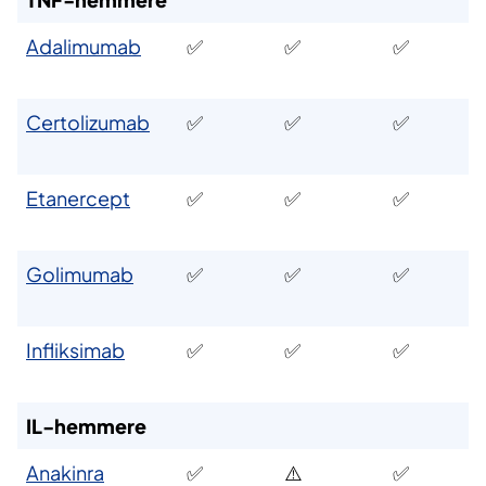
Adalimumab
✅
✅
✅
Certolizumab
✅
✅
✅
Etanercept
✅
✅
✅
Golimumab
✅
✅
✅
Infliksimab
✅
✅
✅
IL-hemmere
Anakinra
✅
⚠️
✅