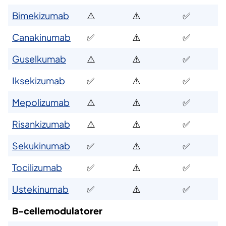
Bimekizumab
⚠️
⚠️
✅
Canakinumab
✅
⚠️
✅
Guselkumab
⚠️
⚠️
✅
Iksekizumab
✅
⚠️
✅
Mepolizumab
⚠️
⚠️
✅
Risankizumab
⚠️
⚠️
✅
Sekukinumab
✅
⚠️
✅
Tocilizumab
✅
⚠️
✅
Ustekinumab
✅
⚠️
✅
B-cellemodulatorer