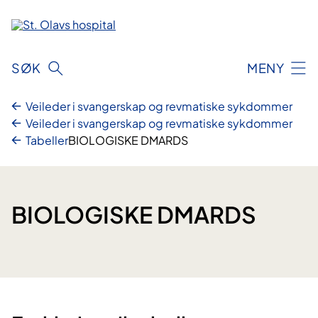
Hopp
til
innhold
SØK
MENY
Veileder i svangerskap og revmatiske sykdommer
Veileder i svangerskap og revmatiske sykdommer
Tabeller
BIOLOGISKE DMARDS
BIOLOGISKE DMARDS