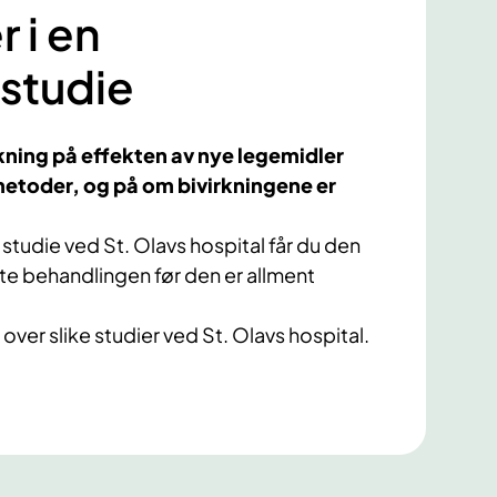
r i en
sstudie
skning på effekten av nye legemidler
metoder, og på om bivirkningene er
 studie ved St. Olavs hospital får du den
e behandlingen før den er allment
 over slike studier ved St. Olavs hospital.