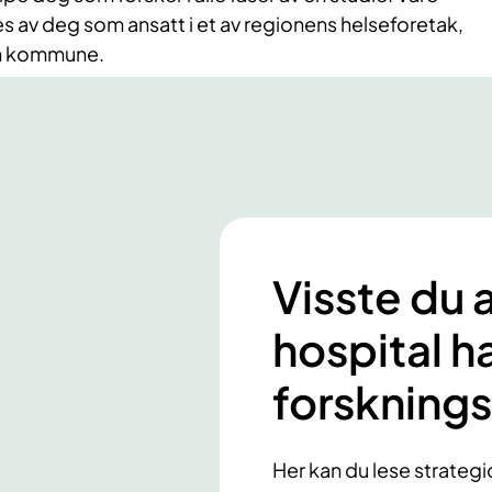
s av deg som ansatt i et av regionens helseforetak,
im kommune.
Visste du 
hospital h
forsknings
Her kan du lese strategi