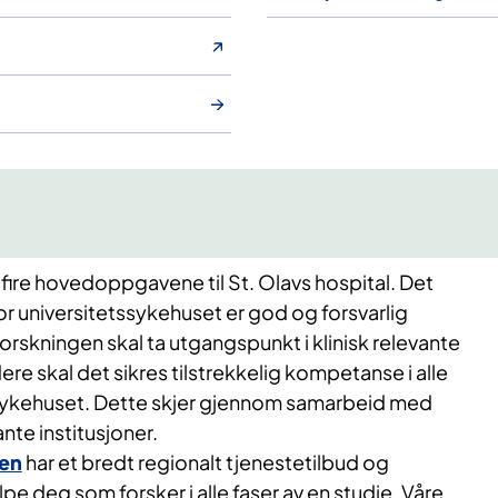
 fire hovedoppgavene til St. Olavs hospital. Det
r universitetssykehuset er god og forsvarlig
rskningen skal ta utgangspunkt i klinisk relevante
ere skal det sikres tilstrekkelig kompetanse i alle
ssykehuset. Dette skjer gjennom samarbeid med
te institusjoner.
en
har et bredt regionalt tjenestetilbud og
pe deg som forsker i alle faser av en studie. Våre