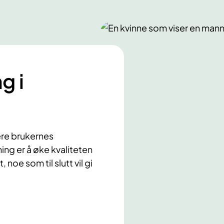
g i
dere brukernes
ng er å øke kvaliteten
noe som til slutt vil gi