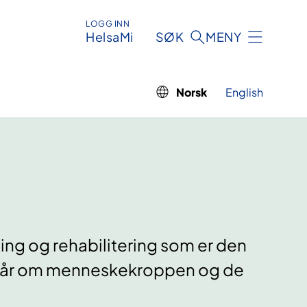
LOGG INN
HelsaMi
SØK
MENY
Norsk
English
ing og rehabilitering som er den
n vår om menneskekroppen og de