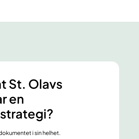
at St. Olavs
ar en
strategi?
dokumentet i sin helhet.