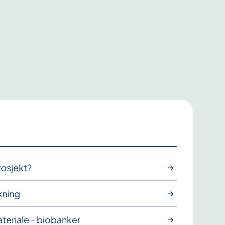
rosjekt?
kning
teriale - biobanker