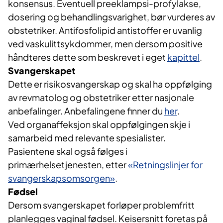
konsensus. Eventuell preeklampsi-profylakse,
dosering og behandlingsvarighet, bør vurderes av
obstetriker. Antifosfolipid antistoffer er uvanlig
ved vaskulittsykdommer, men dersom positive
håndteres dette som beskrevet i eget
kapittel
.
Svangerskapet
Dette er risikosvangerskap og skal ha oppfølging
av revmatolog og obstetriker etter nasjonale
anbefalinger. Anbefalingene finner du
her
.
Ved organaffeksjon skal oppfølgingen skje i
samarbeid med relevante spesialister.
Pasientene skal også følges i
primærhelsetjenesten, etter
«Retningslinjer for
svangerskapsomsorgen»
.
Fødsel
Dersom svangerskapet forløper problemfritt
planlegges vaginal fødsel. Keisersnitt foretas på