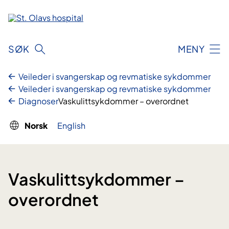
Hopp
til
innhold
SØK
MENY
Veileder i svangerskap og revmatiske sykdommer
Veileder i svangerskap og revmatiske sykdommer
Diagnoser
Vaskulittsykdommer – overordnet
Norsk
English
Vaskulittsykdommer –
overordnet