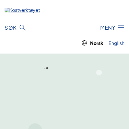
Hopp
til
innhold
SØK
MENY
Norsk
English