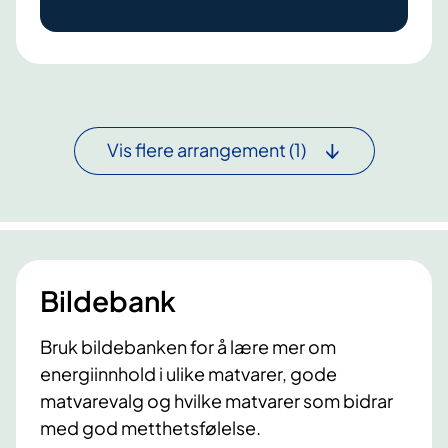
l
t
i
d
s
r
Vis flere arrangement
(1)
y
t
m
e
Bildebank
Bruk bildebanken for å lære mer om
energiinnhold i ulike matvarer, gode
matvarevalg og hvilke matvarer som bidrar
med god metthetsfølelse.