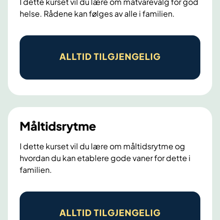
I dette kurset vil du lære om matvarevalg for god
p
helse. Rådene kan følges av alle i familien.
å
1
M
-
a
2
ALLTID TILGJENGELIG
t
-
v
3
a
r
e
Måltidsrytme
v
I dette kurset vil du lære om måltidsrytme og
a
hvordan du kan etablere gode vaner for dette i
l
familien.
g
M
å
ALLTID TILGJENGELIG