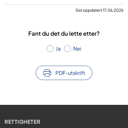
væske i blodet og evt. ta deg med til
sykehuset for overvåkning og videre
Sist oppdatert 17.06.2026
behandling der.
Fant du det du lette etter?
Ja
Nei
PDF-utskrift
RETTIGHETER