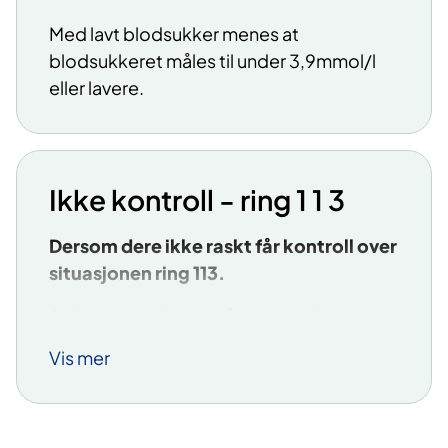
Med lavt blodsukker menes at
blodsukkeret måles til under 3,9mmol/l
eller lavere.
Ikke kontroll - ring 1 1 3
Dersom dere ikke raskt får kontroll over
situasjonen ring 113.
Ambulanse vil være på vei og hjelperne
dine vil via telefon bli guidet gjennom
Vis mer
situasjonen. Ambulansepersonell vil
vurdere om det behov for å tilføre
sukkerholdig