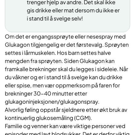
trenger hjelp av andre. Det skal ikke
gis drikke eller mat dersom du ikke er
i stand til å svelge selv!
Om det er engangssprøyte eller nesespray med
Glukagon tilgjengelig er det førstevalg. Sprøyten
settes i lårmuskelen. Hos barn settes halve
mengden fra sprøyten. Siden Glukagon kan
framkalle brekninger skal du legges i sideleie. Når
du våkner og er i stand til å svelge kan du drikke
eller spise, men vær oppmerksom på faren for
brekninger 30-40 minutter etter
glukagoninjeksjonen/glukagonspray.
Alvorlig føling oppstår sjeldnere etter økt bruk av
kontinuerlig glukosemåling (CGM).
Familie og venner kan være viktige personer ved
episoder med lavt blodsukker. Det er derfor viktig