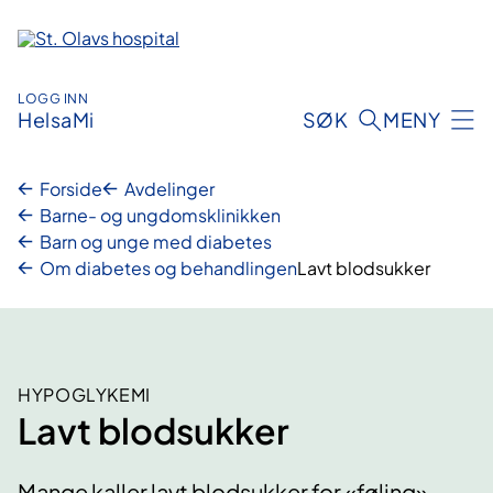
Hopp
til
innhold
LOGG INN
HelsaMi
SØK
MENY
Forside
Avdelinger
Barne- og ungdomsklinikken
Barn og unge med diabetes
Om diabetes og behandlingen
Lavt blodsukker
HYPOGLYKEMI
Lavt blodsukker
Mange kaller lavt blodsukker for «føling»,