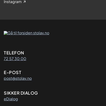
Instagram
Kontaktinformasjon
TELEFON
72 57 30 00
E-POST
post@stolav.no
SIKKER DIALOG
eDialog