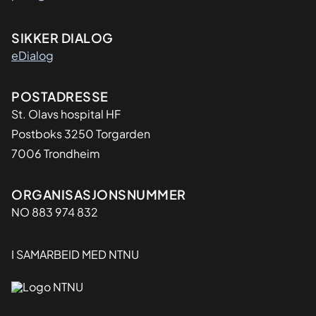
SIKKER DIALOG
eDialog
Adresse
POSTADRESSE
St. Olavs hospital HF
Postboks 3250 Torgarden
7006 Trondheim
Organisasjon
ORGANISASJONSNUMMER
NO 883 974 832
I SAMARBEID MED NTNU