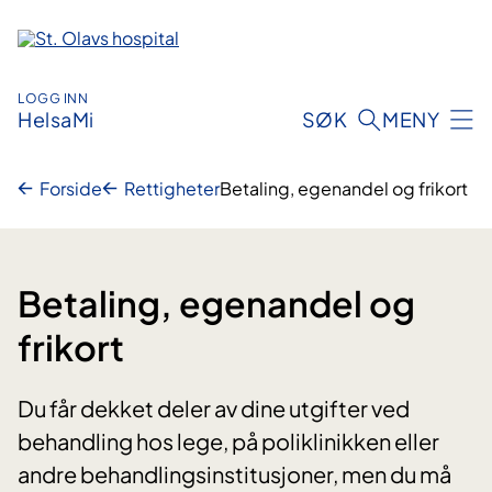
Hopp
til
innhold
LOGG INN
HelsaMi
SØK
MENY
Forside
Rettigheter
Betaling, egenandel og frikort
Betaling, egenandel og
frikort
Du får dekket deler av dine utgifter ved
behandling hos lege, på poliklinikken eller
andre behandlingsinstitusjoner, men du må