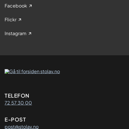
Facebook
Flickr
Instagram
Kontaktinformasjon
TELEFON
72 57 30 00
E-POST
post@stolav.no