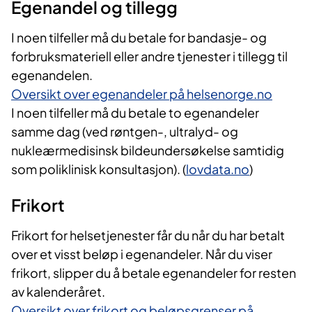
Egenandel og tillegg​
I noen tilfeller må du betale for bandasje- og
forbruksmateriell eller andre tjenester i tillegg til
egenandelen.
Oversikt over egenandeler på helsenorge.no
I noen tilfeller må du betale to egenandeler
samme dag (ved røntgen-, ultralyd- og
nukleærmedisinsk bildeundersøkelse samtidig
som poliklinisk konsultasjon). (
lovdata.no
)
Frikort
Frikort for helsetjenester får du når du har betalt
over et visst beløp i egenandeler. Når du viser
frikort, slipper du å betale egenandeler for resten
av kalenderåret.
Oversikt over frikort og beløpsgrenser på