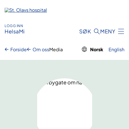
Hopp
til
innhold
LOGG INN
HelsaMi
SØK
MENY
Forside
Om oss
Media
Norsk
English