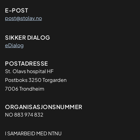
E-POST
post@stolav.no
SIKKER DIALOG
eDialog
Adresse
POSTADRESSE
St. Olavs hospital HF
Postboks 3250 Torgarden
7006 Trondheim
Organisasjon
ORGANISASJONSNUMMER
NO 883 974 832
I SAMARBEID MED NTNU