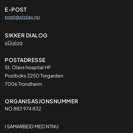
E-POST
post@stolav.no
SIKKER DIALOG
eDialog
Adresse
POSTADRESSE
St. Olavs hospital HF
Postboks 3250 Torgarden
7006 Trondheim
Organisasjon
ORGANISASJONSNUMMER
NO 883 974 832
I SAMARBEID MED NTNU