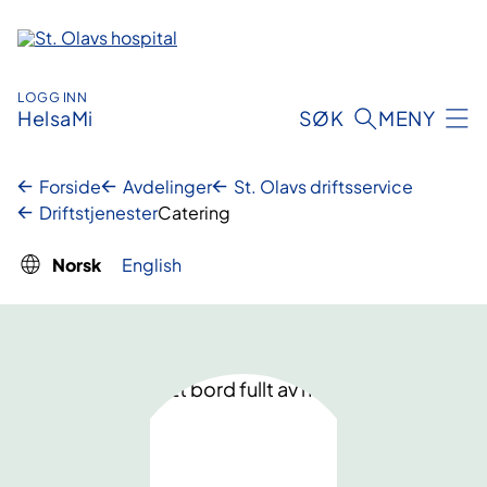
Hopp
til
innhold
LOGG INN
HelsaMi
SØK
MENY
Forside
Avdelinger
St. Olavs driftsservice
Driftstjenester
Catering
Norsk
English