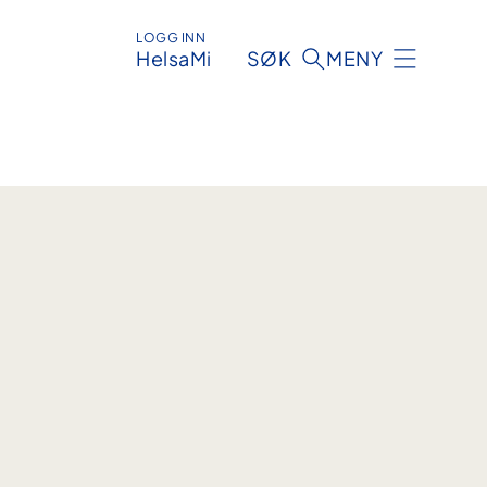
LOGG INN
HelsaMi
SØK
MENY