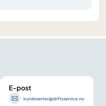
E-post
kundesenter
@driftsservice
.no