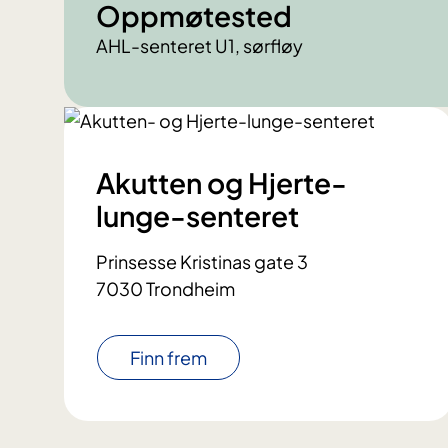
Oppmøtested
AHL-senteret U1, sørfløy
Akutten og Hjerte-
lunge-senteret
Prinsesse Kristinas gate 3
7030 Trondheim
Finn frem