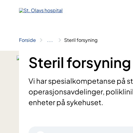
Hopp
til
innhold
Forside
..
.
Steril forsyning
Steril forsyning
Vi har spesialkompetanse på ster
operasjonsavdelinger, poliklin
enheter på sykehuset.