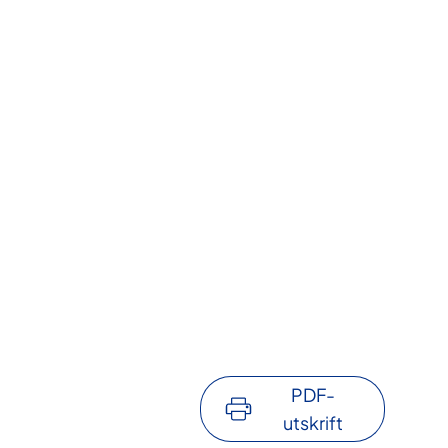
PDF-
utskrift