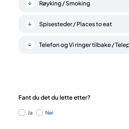
Røyking / Smoking
Spisesteder / Places to eat
Telefon og Vi ringer tilbake / Te
Fant du det du lette etter?
Ja
Nei