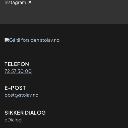
Instagram
Kontaktinformasjon
TELEFON
72 57 30 00
E-POST
post@stolav.no
SIKKER DIALOG
eDialog