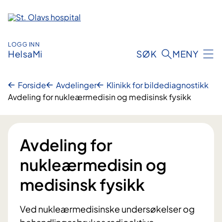
Hopp
til
innhold
LOGG INN
HelsaMi
SØK
MENY
Forside
Avdelinger
Klinikk for bildediagnostikk
Avdeling for nukleærmedisin og medisinsk fysikk
Avdeling for
nukleærmedisin og
medisinsk fysikk
Ved nukleærmedisinske undersøkelser og