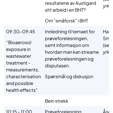
resultatene av Austigard
yrke
sitt arbeid i en BHT?
Om "småforsk" i BHT
09:30-09:45
Innledning til temaet for
Hans
prøveforelesningen,
Sme
“Bioaerosol
samt informasjon om
(sert
exposure in
hvordan man kan streame
yrke
wastewater
prøveforelesningen og
treatment -
disputasen.
measurements,
characterisation
Spørsmål og diskusjon
and possible
health effects”
Bein strekk
10:15 - 11:00
Prøveforelesning
Åse 