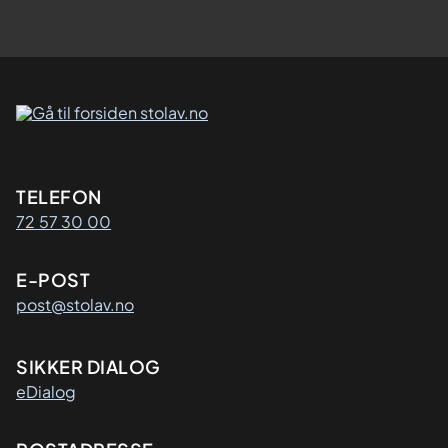
Kontaktinformasjon
TELEFON
72 57 30 00
E-POST
post@stolav.no
SIKKER DIALOG
eDialog