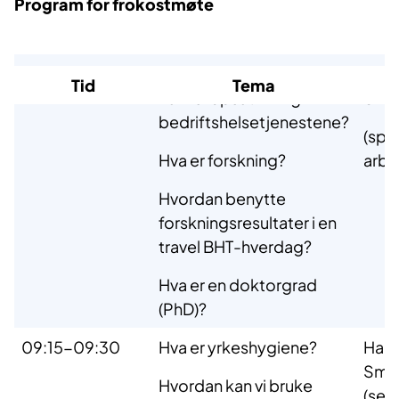
Program for frokostmøte
09:00-09:15
Hvorfor
Sind
Tid
Tema
kunnskapsutvikling i
Sved
bedriftshelsetjenestene?
(spes
Hva er forskning?
arbe
Hvordan benytte
forskningsresultater i en
travel BHT-hverdag?
Hva er en doktorgrad
(PhD)?
09:15-09:30
Hva er yrkeshygiene?
Hans
Sme
Hvordan kan vi bruke
(sert