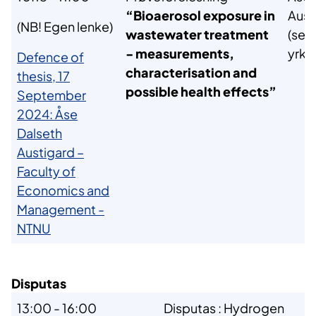
“Bioaerosol exposure in
Aust
(NB! Egen lenke)
wastewater treatment
(sert
- measurements,
yrke
Defence of
characterisation and
thesis, 17
possible health effects”
September
2024: Åse
Dalseth
Austigard –
Faculty of
Economics and
Management -
NTNU
Disputas
13:00 - 16:00
Disputas : Hydrogen