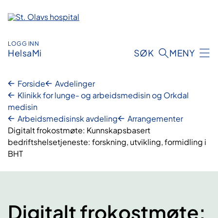
Hopp
til
innhold
LOGG INN
HelsaMi
SØK
MENY
Forside
Avdelinger
Klinikk for lunge- og arbeidsmedisin og Orkdal
medisin
Arbeidsmedisinsk avdeling
Arrangementer
Digitalt frokostmøte: Kunnskapsbasert
bedriftshelsetjeneste: forskning, utvikling, formidling i
BHT
Digitalt frokostmøte: