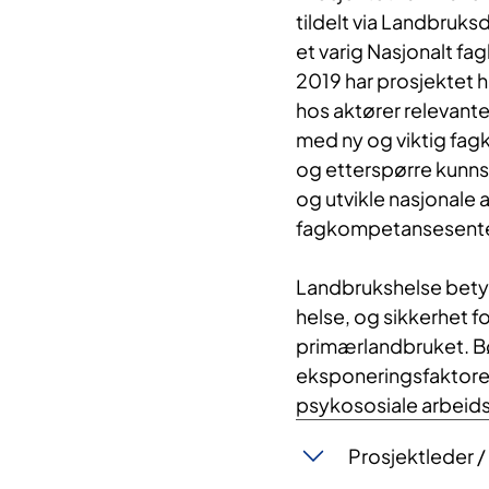
tildelt via Landbruks
et varig Nasjonalt fa
2019 har prosjektet ha
hos aktører relevante
med ny og viktig fag
og etterspørre kunnsk
og utvikle nasjonale 
fagkompetansesenter
Landbrukshelse betyr 
helse, og sikkerhet f
primærlandbruket. Bøn
eksponeringsfaktorer,
psykososiale arbeids
Prosjektleder 