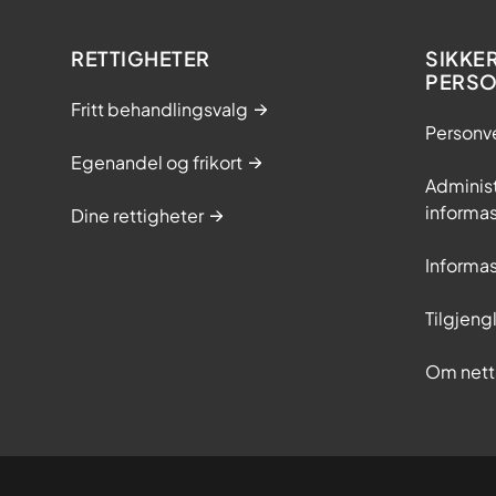
RETTIGHETER
SIKKE
PERS
Fritt behandlingsvalg
Personv
Egenandel og frikort
Adminis
informa
Dine rettigheter
Informa
Tilgjeng
Om nett