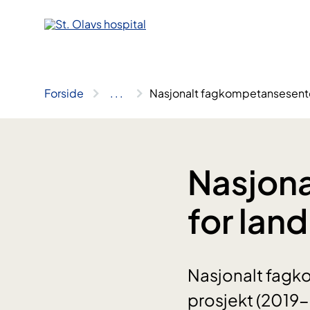
Hopp
til
innhold
Forside
..
.
Nasjonalt fagkompetansesente
Nasjon
for lan
Nasjonalt fagko
prosjekt (2019-