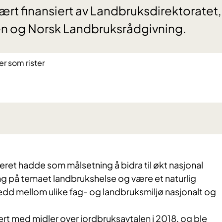
vært finansiert av Landbruksdirektoratet,
en og Norsk Landbruksrådgivning.
t hadde som målsetning å bidra til økt nasjonal
ng på temaet landbrukshelse og være et naturlig
dd mellom ulike fag- og landbruksmiljø nasjonalt og
iert med midler over jordbruksavtalen i 2018, og ble