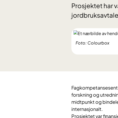
Prosjektet har 
jordbruksavtal
Foto: Colourbox
Fagkompetansesentere
forskning og utredni
midtpunkt og bindele
internasjonalt.
Prosjektet var finans