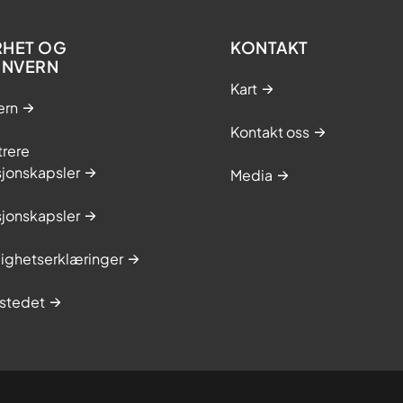
RHET OG
KONTAKT
ONVERN
Kart
ern
Kontakt oss
trere
sjonskapsler
Media
sjonskapsler
lighetserklæringer
stedet