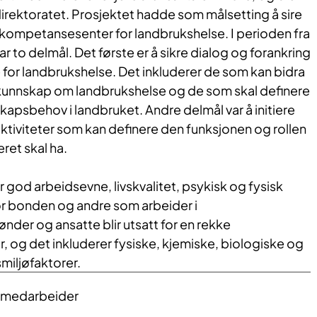
direktoratet. Prosjektet hadde som målsetting å sire
gkompetansesenter for landbrukshelse. I perioden fra
r to delmål. Det første er å sikre dialog og forankring
 for landbrukshelse. Det inkluderer de som kan bidra
kunnskap om landbrukshelse og de som skal definere
apsbehov i landbruket. Andre delmål var å initiere
aktiviteter som kan definere den funksjonen og rollen
et skal ha.
god arbeidsevne, livskvalitet, psykisk og fysisk
or bonden og andre som arbeider i
der og ansatte blir utsatt for en rekke
 og det inkluderer fysiske, kjemiske, biologiske og
miljøfaktorer.
/ medarbeider