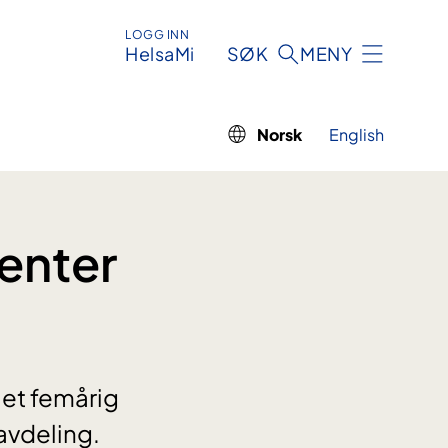
LOGG INN
HelsaMi
SØK
MENY
Norsk
English
enter
 et femårig
avdeling.