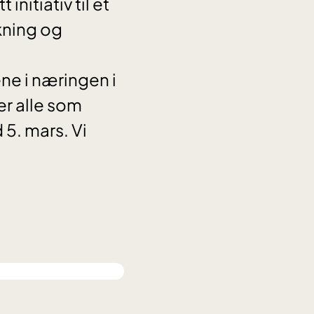
nitiativ til et
kning og
ne i næringen i
er alle som
 5. mars. Vi