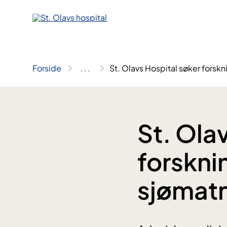
Hopp
til
innhold
Forside
..
.
St. Olavs Hospital søker forsk
St. Ola
forskni
sjømat