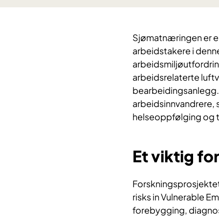
Sjømatnæringen er en 
arbeidstakere i denn
arbeidsmiljøutfordrin
arbeidsrelaterte luft
bearbeidingsanlegg. 
arbeidsinnvandrere, s
helseoppfølging og ti
Et viktig f
Forskningsprosjektet
risks in Vulnerable E
forebygging, diagnos