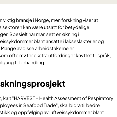
viktig bransje i Norge, men forskning viser at
e sektoren kan være utsatt for betydelige
ger. Spesielt har man sett en økning i
veissykdommer blant ansatte i lakseslakterier og
Mange av disse arbeidstakerne er
om ofte møter ekstra utfordringer knyttet til språk,
lgang til behandling.
orskningsprosjekt
, kalt "HARVEST – Health Assessment of Respiratory
mployees in Seafood Trade", skal bidra til bedre
tikk og oppfølging av luftveissykdommer blant