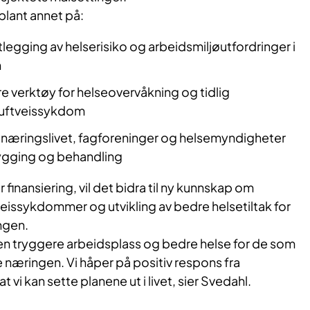
lant annet på:
legging av helserisiko og arbeidsmiljøutfordringer i
n
re verktøy for helseovervåkning og tidlig
luftveissykdom
æringslivet, fagforeninger og helsemyndigheter
ygging og behandling
finansiering, vil det bidra til ny kunnskap om
veissykdommer og utvikling av bedre helsetiltak for
ngen.
 en tryggere arbeidsplass og bedre helse for de som
e næringen. Vi håper på positiv respons fra
t vi kan sette planene ut i livet, sier Svedahl.