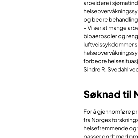
arbeidere i sjømatindu
helseovervåkningssys
og bedre behandlings
– Vi ser at mange ar
bioaerosoler og rengj
luftveissykdommer som
helseovervåkningssys
forbedre helsesituasj
Sindre R. Svedahl ve
Søknad til 
For å gjennomføre pro
fra Norges forskning
helsefremmende og f
passer godt med pros