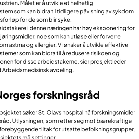
strien. Målet er å utvikle et helhetlig
tem som kan bidra til tidligere påvisning av sykdom
forløp for de som blir syke.
beidstakere i denne næringen har høy eksponering for
øringsmidler, noe som kan utløse eller forverre
 astma og allergier. Vi ønsker å utvikle effektive
temer som kan bidra til å redusere risikoen og
onen for disse arbeidstakerne, sier prosjektleder
d Arbeidsmedisinsk avdeling.
Norges forskningsråd
sjektet søker St. Olavs hospital nå forskningsmidler
sråd. Utlysningen, som retter seg mot bærekraftige
orebyggende tiltak for utsatte befolkningsgrupper,
jektets målsettinger.