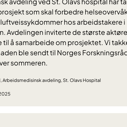
 avdeling ved St. Olavs hospital har tatt i
prosjekt som skal forbedre helseovervå
 luftveissykdommer hos arbeidstakere i
 Avdelingen inviterte de største aktøre
til å samarbeide om prosjektet. Vi takk
naden ble sendt til Norges Forskningsråd
 over sommeren.
Arbeidsmedisinsk avdeling, St. Olavs Hospital
.2025