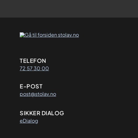
Kontaktinformasjon
TELEFON
72 57 30 00
E-POST
post@stolav.no
SIKKER DIALOG
eDialog