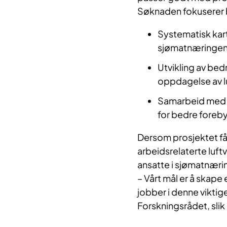
Søknaden fokuserer b
Systematisk kart
sjømatnæringe
Utvikling av bed
oppdagelse av 
Samarbeid med n
for bedre foreb
Dersom prosjektet får 
arbeidsrelaterte luft
ansatte i sjømatnæri
– Vårt mål er å skape
jobber i denne viktig
Forskningsrådet, slik a