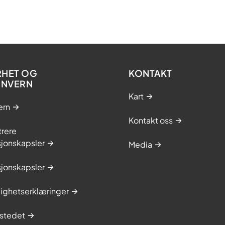
RHET OG
KONTAKT
ONVERN
Kart
ern
Kontakt oss
trere
sjonskapsler
Media
sjonskapsler
lighetserklæringer
stedet