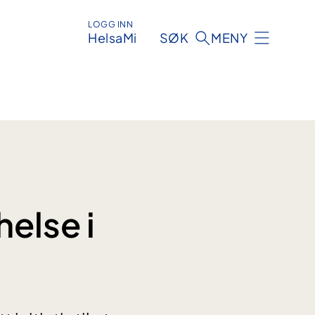
LOGG INN
HelsaMi
SØK
MENY
helse i