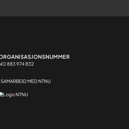
Organisasjon
ORGANISASJONSNUMMER
NO 883 974 832
I SAMARBEID MED NTNU