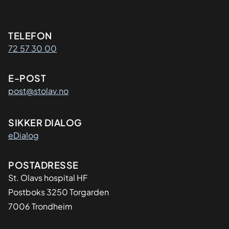
Kontaktinformasjon
TELEFON
72 57 30 00
E-POST
post@stolav.no
SIKKER DIALOG
eDialog
Adresse
POSTADRESSE
St. Olavs hospital HF
Postboks 3250 Torgarden
7006 Trondheim