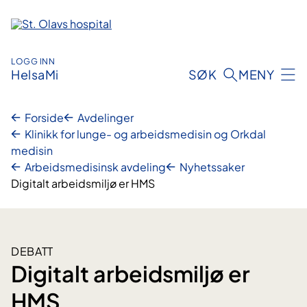
Hopp
til
innhold
LOGG INN
HelsaMi
SØK
MENY
Forside
Avdelinger
Klinikk for lunge- og arbeidsmedisin og Orkdal
medisin
Arbeidsmedisinsk avdeling
Nyhetssaker
Digitalt arbeidsmiljø er HMS
DEBATT
Digitalt arbeidsmiljø er
HMS