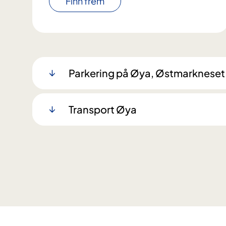
Finn frem
Parkering på Øya, Østmarkneset o
Transport Øya