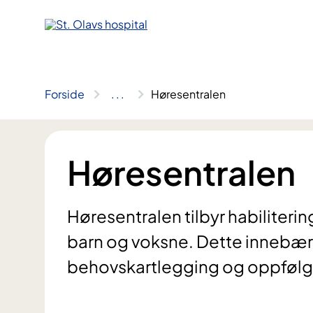
Hopp
til
innhold
Forside
..
.
Høresentralen
Høresentralen
Høresentralen tilbyr habiliterin
barn og voksne. Dette innebær
behovskartlegging og oppfølg