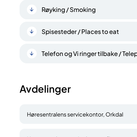
Røyking / Smoking
Spisesteder / Places to eat
Telefon og Vi ringer tilbake / Te
Avdelinger
Høresentralens servicekontor, Orkdal