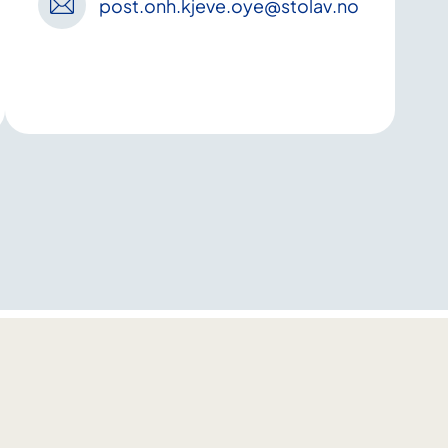
post
.onh
.kjeve
.oye
@stolav
.no