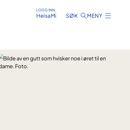
LOGG INN
HelsaMi
SØK
MENY