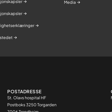
sjonskapsler
Media
sjonskapsler
lighetserklæringer
stedet
Adresse
POSTADRESSE
St. Olavs hospital HF
Postboks 3250 Torgarden
7006 Trondheim