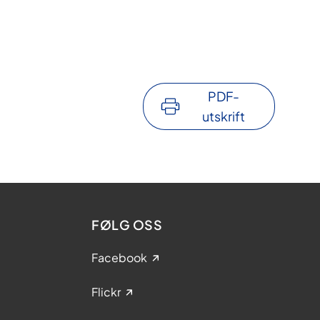
PDF-
utskrift
FØLG OSS
Facebook
Flickr