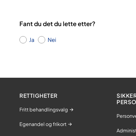
Fant du det du lette etter?
Ja
Nei
RETTIGHETER
SIKKE
PERS
Fritt behandlingsvalg
Personv
Egenandel og frikort
Adminis