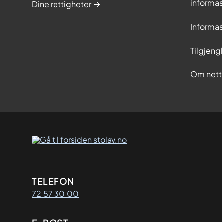
informa
Dine rettigheter
Informa
Tilgjeng
Om nett
Kontaktinformasjon
TELEFON
72 57 30 00