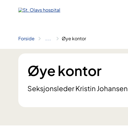
Hopp
til
innhold
Forside
..
.
Øye kontor
Øye kontor
Seksjonsleder Kristin Johansen