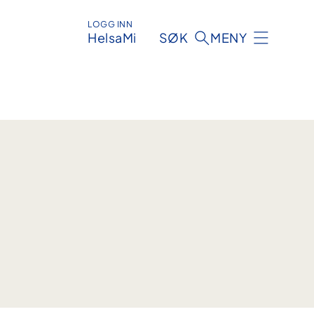
LOGG INN
HelsaMi
SØK
MENY