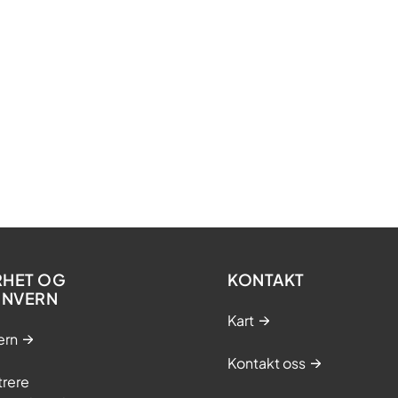
RHET OG
KONTAKT
ONVERN
Kart
ern
Kontakt oss
trere