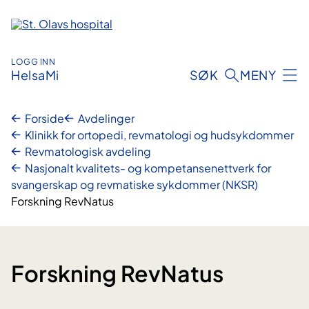
Hopp
til
innhold
LOGG INN
HelsaMi
SØK
MENY
Forside
Avdelinger
Klinikk for ortopedi, revmatologi og hudsykdommer
Revmatologisk avdeling
Nasjonalt kvalitets- og kompetansenettverk for
svangerskap og revmatiske sykdommer (NKSR)
Forskning RevNatus
Forskning RevNatus