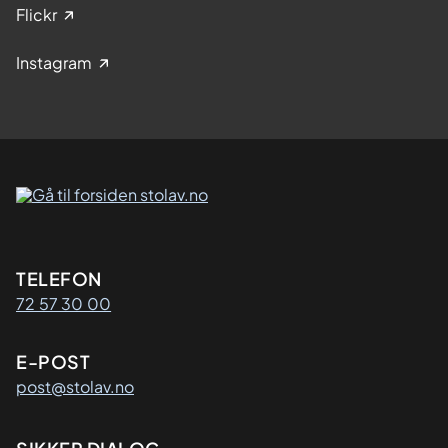
Flickr
Instagram
Kontaktinformasjon
TELEFON
72 57 30 00
E-POST
post@stolav.no