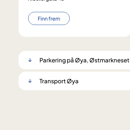
Finn frem
Parkering på Øya, Østmarkneset o
Transport Øya