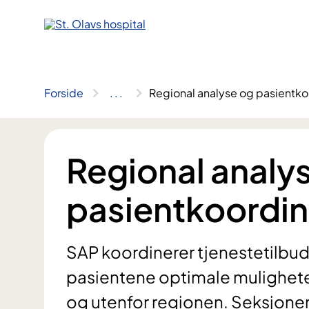
Hopp
til
innhold
Forside
..
.
Regional analyse og pasientko
Regional analy
pasientkoordin
SAP koordinerer tjenestetilbudet
pasientene optimale muligheter 
og utenfor regionen. Seksjone