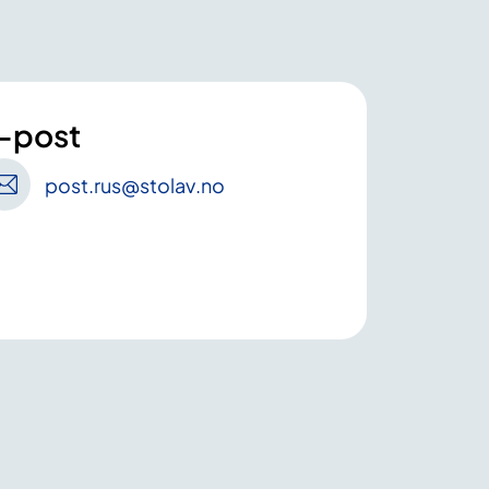
-post
post
.rus
@stolav
.no