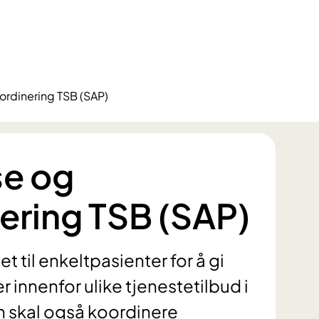
ordinering TSB (SAP)
se og
ering TSB (SAP)
 til enkeltpasienter for å gi
innenfor ulike tjenestetilbud i
n skal også koordinere