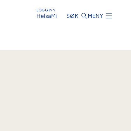
LOGG INN
HelsaMi
SØK
MENY