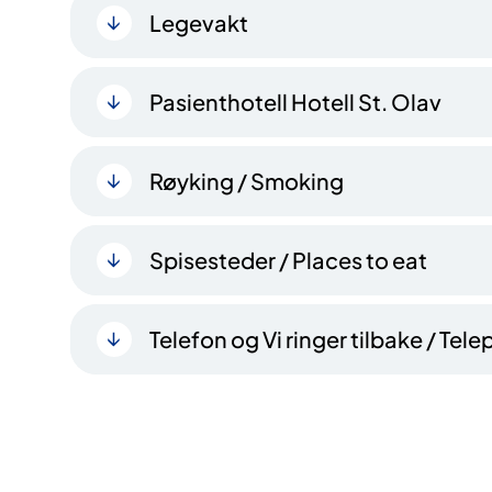
Legevakt
Pasienthotell Hotell St. Olav
Røyking / Smoking
Spisesteder / Places to eat
Telefon og Vi ringer tilbake / Te