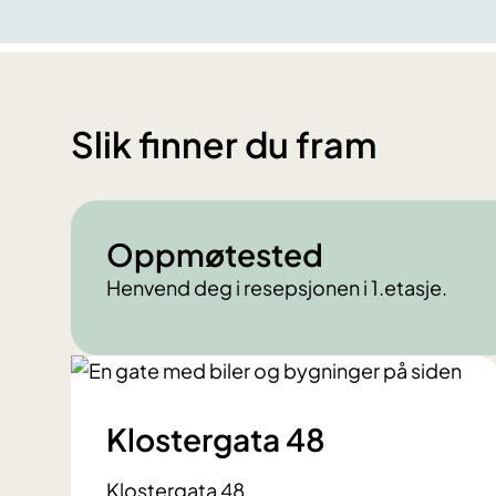
Slik finner du fram
Oppmøtested
Henvend deg i resepsjonen i 1.etasje.
Klostergata 48
Klostergata 48