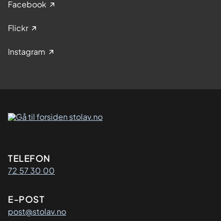
Facebook
Flickr
Instagram
Kontaktinformasjon
TELEFON
72 57 30 00
E-POST
post@stolav.no