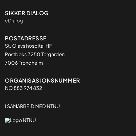
SIKKER DIALOG
eDialog
Adresse
POSTADRESSE
St. Olavs hospital HF
Postboks 3250 Torgarden
7006 Trondheim
Organisasjon
ORGANISASJONSNUMMER
NO 883 974 832
I SAMARBEID MED NTNU