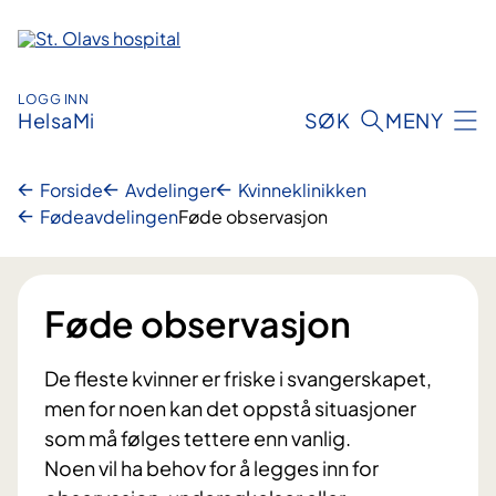
Hopp
til
innhold
LOGG INN
HelsaMi
SØK
MENY
Forside
Avdelinger
Kvinneklinikken
Fødeavdelingen
Føde observasjon
Føde observasjon
De fleste kvinner er friske i svangerskapet,
men for noen kan det oppstå situasjoner
som må følges tettere enn vanlig.
Noen vil ha behov for å legges inn for