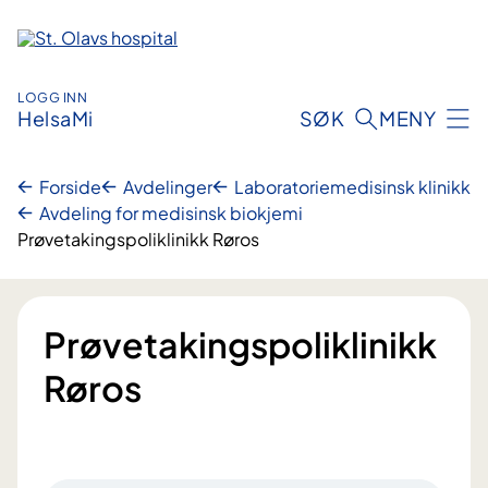
Hopp
til
innhold
LOGG INN
HelsaMi
SØK
MENY
Forside
Avdelinger
Laboratoriemedisinsk klinikk
Avdeling for medisinsk biokjemi
Prøvetakingspoliklinikk Røros
Prøvetakingspoliklinikk
Røros