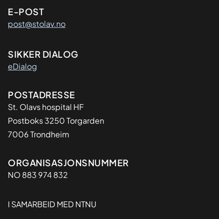
E-POST
post@stolav.no
SIKKER DIALOG
eDialog
Adresse
POSTADRESSE
St. Olavs hospital HF
Postboks 3250 Torgarden
7006 Trondheim
Organisasjon
ORGANISASJONSNUMMER
NO 883 974 832
I SAMARBEID MED NTNU