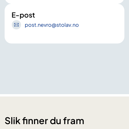
E-post
post
.nevro
@stolav
.no
Slik finner du fram