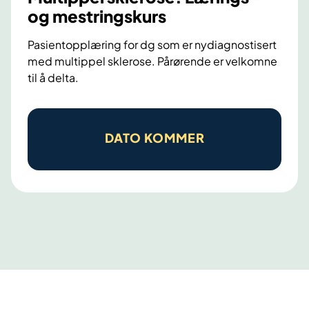
og mestringskurs
Pasientopplæring for dg som er nydiagnostisert
med multippel sklerose. Pårørende er velkomne
til å delta.
M
u
DATO KOMMER
l
t
i
p
p
e
l
s
k