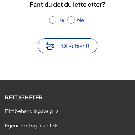
Fant du det du lette etter?
l
e
Ja
Nei
r
o
s
PDF-utskrift
e
.
L
æ
r
i
n
RETTIGHETER
g
Fritt behandlingsvalg
s
-
Egenandel og frikort
o