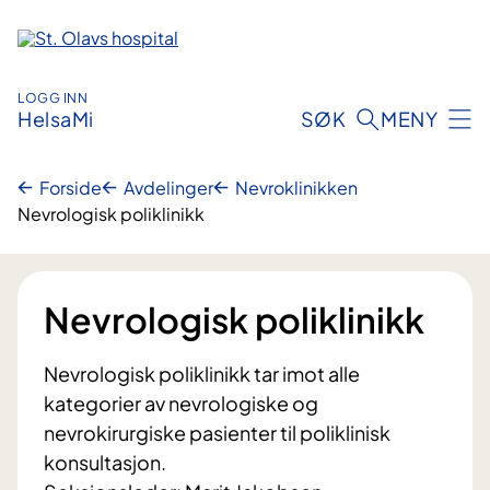
Hopp
til
innhold
LOGG INN
HelsaMi
SØK
MENY
Forside
Avdelinger
Nevroklinikken
Nevrologisk poliklinikk
Nevrologisk poliklinikk
Nevrologisk poliklinikk tar imot alle
kategorier av nevrologiske og
nevrokirurgiske pasienter til poliklinisk
konsultasjon.