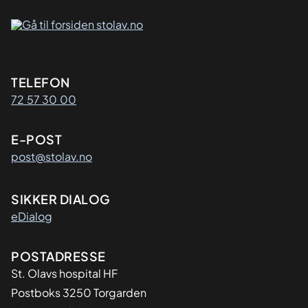
Kontaktinformasjon
TELEFON
72 57 30 00
E-POST
post@stolav.no
SIKKER DIALOG
eDialog
Adresse
POSTADRESSE
St. Olavs hospital HF
Postboks 3250 Torgarden