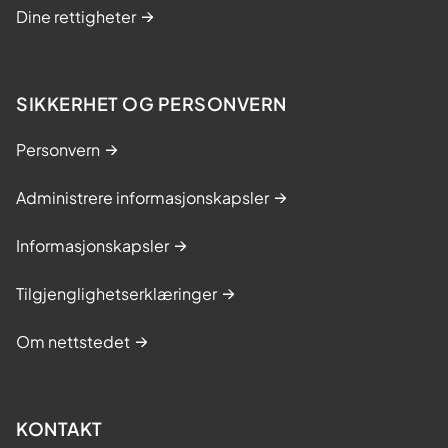
g
Dine rettigheter
m
e
s
SIKKERHET OG PERSONVERN
t
r
Personvern
i
n
Administrere informasjonskapsler
g
s
Informasjonskapsler
k
Tilgjenglighetserklæringer
u
r
Om nettstedet
s
KONTAKT