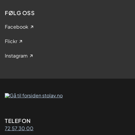
FØLG OSS
Facebook
Flickr
Instagram
Kontaktinformasjon
TELEFON
72 57 30 00