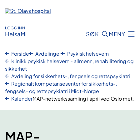
Hopp
til
innhold
LOGG INN
HelsaMi
SØK
MENY
Forside
Avdelinger
Psykisk helsevern
Klinikk psykisk helsevern - allmenn, rehabilitering og
sikkerhet
Avdeling for sikkerhets-, fengsels og rettspsykiatri
Regionalt kompetansesenter for sikkerhets-,
fengsels- og rettspsykiatri i Midt-Norge
Kalender
MAP-nettverkssamling i april ved Oslo met.
MAP-