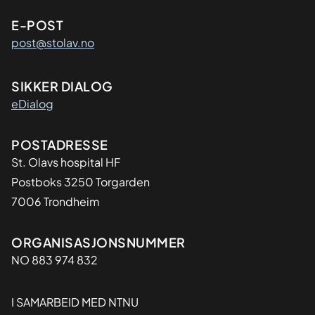
E-POST
post@stolav.no
SIKKER DIALOG
eDialog
Adresse
POSTADRESSE
St. Olavs hospital HF
Postboks 3250 Torgarden
7006 Trondheim
Organisasjon
ORGANISASJONSNUMMER
NO 883 974 832
I SAMARBEID MED NTNU