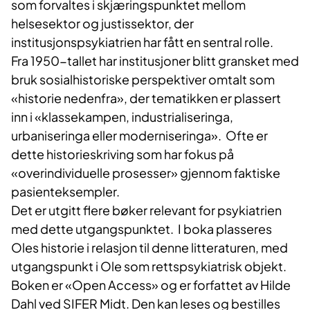
som forvaltes i skjæringspunktet mellom
helsesektor og justissektor, der
institusjonspsykiatrien har fått en sentral rolle.
Fra 1950-tallet har institusjoner blitt gransket med
bruk sosialhistoriske perspektiver omtalt som
«historie nedenfra», der tematikken er plassert
inn i «klassekampen, industrialiseringa,
urbaniseringa eller moderniseringa». Ofte er
dette historieskriving som har fokus på
«overindividuelle prosesser» gjennom faktiske
pasienteksempler.
Det er utgitt flere bøker relevant for psykiatrien
med dette utgangspunktet. I boka plasseres
Oles historie i relasjon til denne litteraturen, med
utgangspunkt i Ole som rettspsykiatrisk objekt.
Boken er «Open Access» og er forfattet av Hilde
Dahl ved SIFER Midt. Den kan leses og bestilles