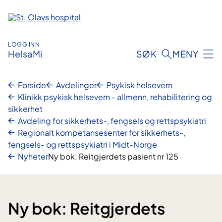
Hopp
til
innhold
LOGG INN
HelsaMi
SØK
MENY
Forside
Avdelinger
Psykisk helsevern
Klinikk psykisk helsevern - allmenn, rehabilitering og
sikkerhet
Avdeling for sikkerhets-, fengsels og rettspsykiatri
Regionalt kompetansesenter for sikkerhets-,
fengsels- og rettspsykiatri i Midt-Norge
Nyheter
Ny bok: Reitgjerdets pasient nr 125
Ny bok: Reitgjerdets