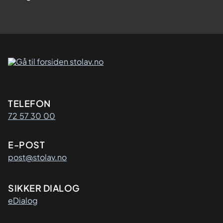
Kontaktinformasjon
TELEFON
72 57 30 00
E-POST
post@stolav.no
SIKKER DIALOG
eDialog