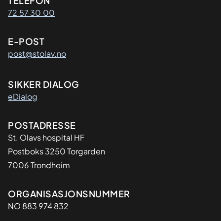
Kontaktinformasjon
TELEFON
72 57 30 00
E-POST
post@stolav.no
SIKKER DIALOG
eDialog
Adresse
POSTADRESSE
St. Olavs hospital HF
Postboks 3250 Torgarden
7006 Trondheim
Organisasjon
ORGANISASJONSNUMMER
NO 883 974 832