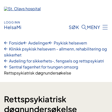
Hopp
til
innhold
LOGG INN
HelsaMi
SØK
MENY
Forside
Avdelinger
Psykisk helsevern
Klinikk psykisk helsevern - allmenn, rehabilitering og
sikkerhet
Avdeling for sikkerhets-, fengsels og rettspsykiatri
Sentral fagenhet for tvungen omsorg
Rettspsykiatrisk døgnundersøkelse
Rettspsykiatrisk
døgnundersøkelse