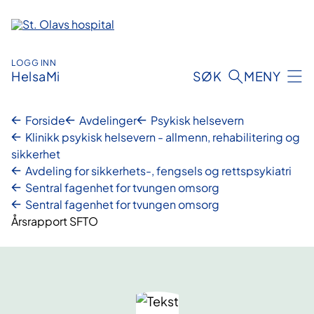
Hopp
til
innhold
LOGG INN
HelsaMi
SØK
MENY
Forside
Avdelinger
Psykisk helsevern
Klinikk psykisk helsevern - allmenn, rehabilitering og
sikkerhet
Avdeling for sikkerhets-, fengsels og rettspsykiatri
Sentral fagenhet for tvungen omsorg
Sentral fagenhet for tvungen omsorg
Årsrapport SFTO