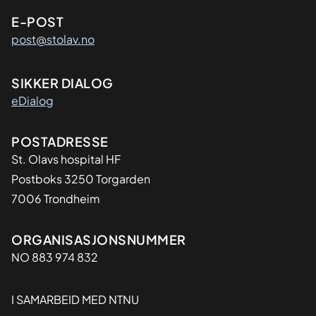
E-POST
post@stolav.no
SIKKER DIALOG
eDialog
Adresse
POSTADRESSE
St. Olavs hospital HF
Postboks 3250 Torgarden
7006 Trondheim
Organisasjon
ORGANISASJONSNUMMER
NO 883 974 832
I SAMARBEID MED NTNU