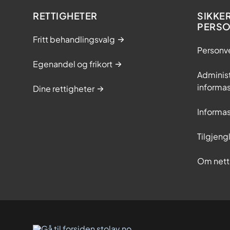
RETTIGHETER
SIKKE
PERS
Fritt behandlingsvalg
Personv
Egenandel og frikort
Adminis
informa
Dine rettigheter
Informa
Tilgjeng
Om nett