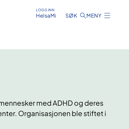
LOGG INN
HelsaMi
SØK
MENY
for mennesker med ADHD og deres
ter. Organisasjonen ble stiftet i