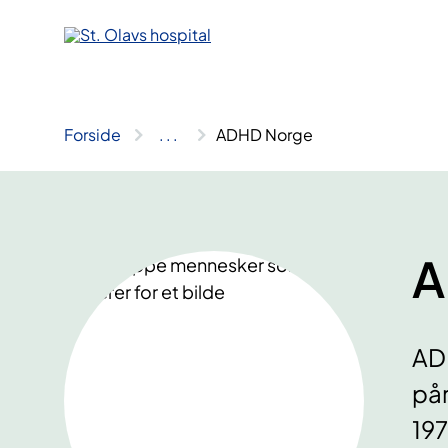
Hopp
til
innhold
Forside
..
.
ADHD Norge
A
ADH
pår
197