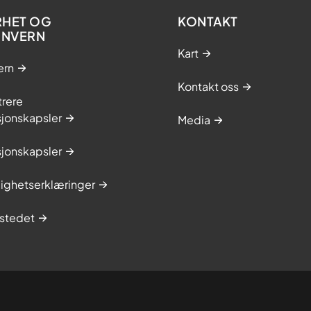
RHET OG
KONTAKT
ONVERN
Kart
ern
Kontakt oss
trere
sjonskapsler
Media
sjonskapsler
lighetserklæringer
stedet