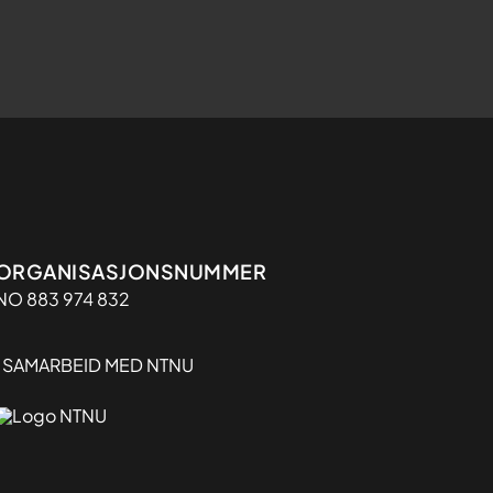
Organisasjon
ORGANISASJONSNUMMER
NO 883 974 832
I SAMARBEID MED NTNU