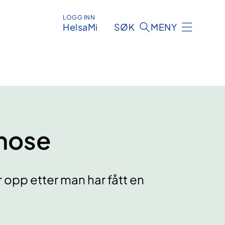
LOGG INN
HelsaMi
SØK
MENY
nose
opp etter man har fått en