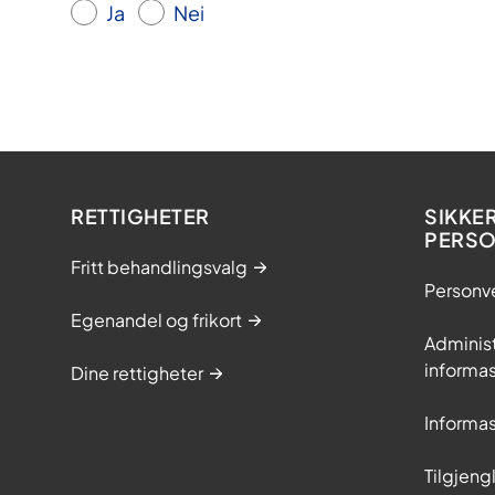
Ja
Nei
RETTIGHETER
SIKKE
PERS
Fritt behandlingsvalg
Personv
Egenandel og frikort
Adminis
informa
Dine rettigheter
Informa
Tilgjeng