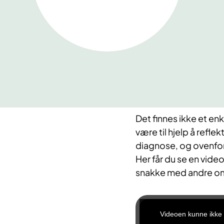
Det finnes ikke et en
være til hjelp å refle
diagnose, og ovenfo
Her får du se en vid
snakke med andre om
T
h
Videoen kunne ikke la
i
s