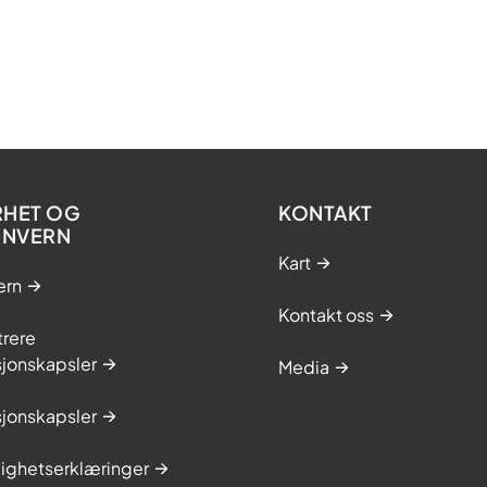
RHET OG
KONTAKT
ONVERN
Kart
ern
Kontakt oss
trere
sjonskapsler
Media
sjonskapsler
lighetserklæringer