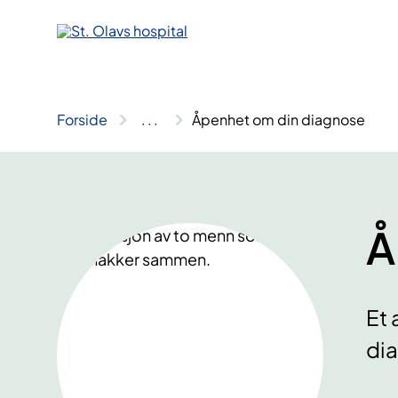
Hopp
til
innhold
Forside
..
.
Åpenhet om din diagnose
Å
Et 
dia