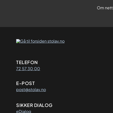
Om nett
Kontaktinformasjon
TELEFON
72 57 30 00
E-POST
post@stolav.no
SIKKER DIALOG
eDialog