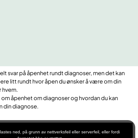
kelt svar på åpenhet rundt diagnoser, men det kan
ktere litt rundt hvor åpen du ønsker å være om din
r hvem.
eo om åpenhet om diagnoser og hvordan du kan
 din diagnose.
stes ned, på grunn av nettverksfeil eller serverfeil, eller fordi