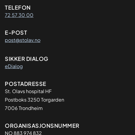
Kontaktinformasjon
TELEFON
72 57 30 00
E-POST
post@stolav.no
SIKKER DIALOG
eDialog
Adresse
POSTADRESSE
St. Olavs hospital HF
Postboks 3250 Torgarden
7006 Trondheim
Organisasjon
ORGANISASJONSNUMMER
NO 883 974 832