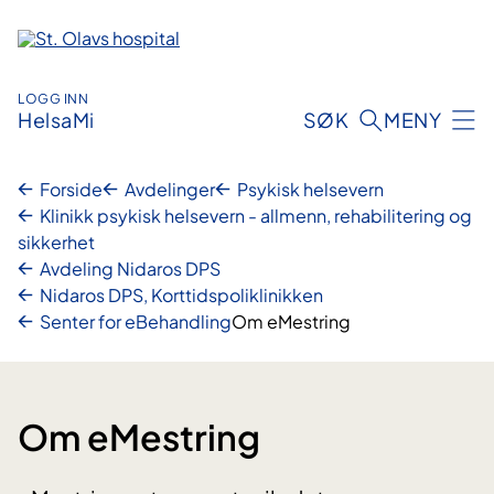
Hopp
til
innhold
LOGG INN
HelsaMi
SØK
MENY
Forside
Avdelinger
Psykisk helsevern
Klinikk psykisk helsevern - allmenn, rehabilitering og
sikkerhet
Avdeling Nidaros DPS
Nidaros DPS, Korttidspoliklinikken
Senter for eBehandling
Om eMestring
Om eMestring