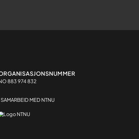
Organisasjon
ORGANISASJONSNUMMER
NO 883 974 832
I SAMARBEID MED NTNU