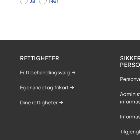
Ja
Nei
RETTIGHETER
SIKKE
PERS
Fritt behandlingsvalg
Personv
Egenandel og frikort
Adminis
informa
Dine rettigheter
Informa
Tilgjeng