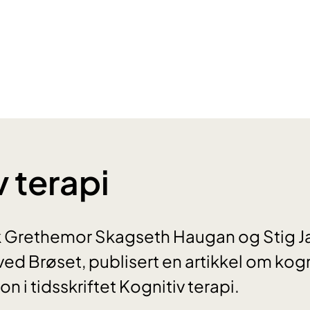
v terapi
kk Grethemor Skagseth Haugan og Stig J
ed Brøset, publisert en artikkel om kogn
n i tidsskriftet Kognitiv terapi.