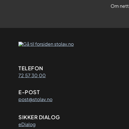
Om nett
Kontaktinformasjon
TELEFON
72 57 30 00
E-POST
post@stolav.no
SIKKER DIALOG
eDialog