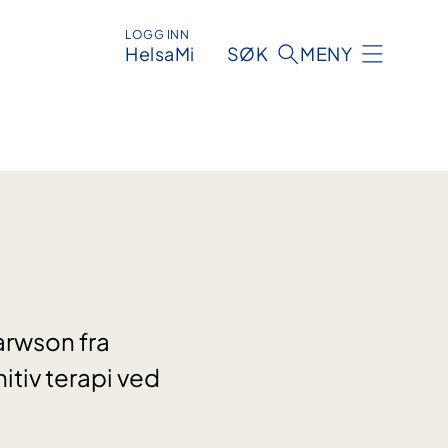
LOGG INN
HelsaMi
SØK
MENY
arwson fra
itiv terapi ved