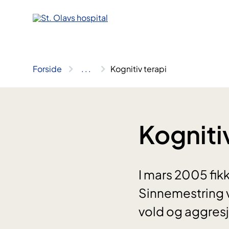
Hopp
til
innhold
Forside
..
.
Kognitiv terapi
Kogniti
I mars 2005 fi
Sinnemestring v
vold og aggresjo