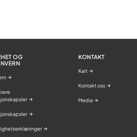
RHET OG
KONTAKT
ONVERN
Kart
ern
Kontakt oss
trere
sjonskapsler
Media
sjonskapsler
lighetserklæringer