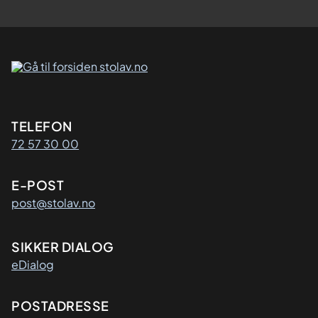
Kontaktinformasjon
TELEFON
72 57 30 00
E-POST
post@stolav.no
SIKKER DIALOG
eDialog
Adresse
POSTADRESSE