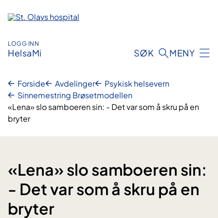
Hopp
til
innhold
LOGG INN
HelsaMi
SØK
MENY
Forside
Avdelinger
Psykisk helsevern
Sinnemestring Brøsetmodellen
«Lena» slo samboeren sin: - Det var som å skru på en
bryter
«Lena» slo samboeren sin:
- Det var som å skru på en
bryter