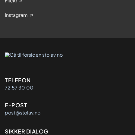
Flickr
Instagram
Kontaktinformasjon
TELEFON
72 57 30 00
E-POST
post@stolav.no
SIKKER DIALOG