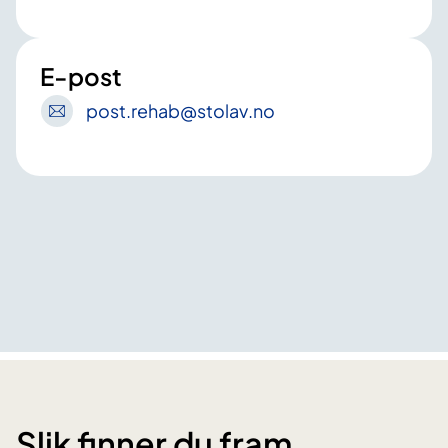
E-post
post
.rehab
@stolav
.no
Slik finner du fram