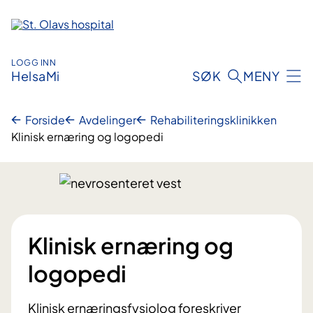
Hopp
til
innhold
LOGG INN
HelsaMi
SØK
MENY
Forside
Avdelinger
Rehabiliteringsklinikken
Klinisk ernæring og logopedi
Klinisk ernæring og
logopedi
Klinisk ernæringsfysiolog foreskriver