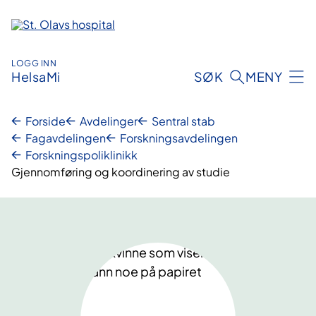
Hopp
til
innhold
LOGG INN
HelsaMi
SØK
MENY
Forside
Avdelinger
Sentral stab
Fagavdelingen
Forskningsavdelingen
Forskningspoliklinikk
Gjennomføring og koordinering av studie