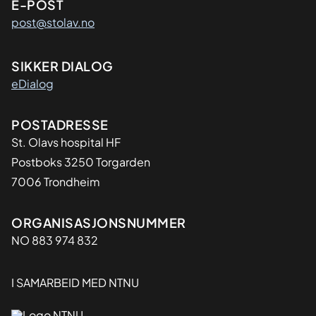
E-POST
post@stolav.no
SIKKER DIALOG
eDialog
Adresse
POSTADRESSE
St. Olavs hospital HF
Postboks 3250 Torgarden
7006 Trondheim
Organisasjon
ORGANISASJONSNUMMER
NO 883 974 832
I SAMARBEID MED NTNU