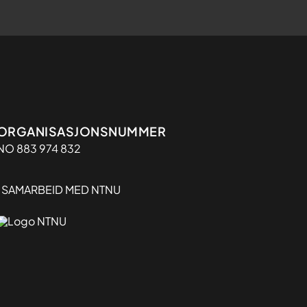
Organisasjon
ORGANISASJONSNUMMER
NO 883 974 832
I SAMARBEID MED NTNU