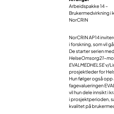
Arbeidspakke 14 – 
Brukermedvirkning i kl
NorCRIN
NorCRIN AP14 inviter
i forskning, som vil g
De starter serien med 
HelseOmsorg21-monit
EVALMEDHELSE
v/L
prosjektleder for H
Hun følger også opp 
fagevalueringen EVAL
vil hun dele innsikt i
i prosjektperioden, 
kvalitet på brukerme