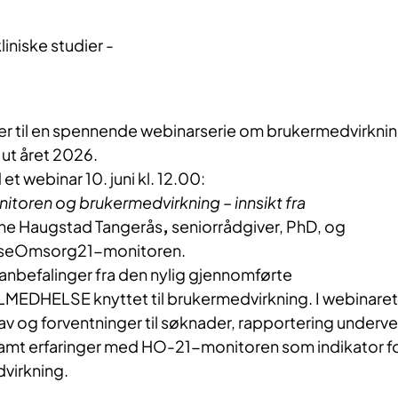
iniske studier - 
er til en spennende webinarserie om brukermedvirkni
å ut året 2026.
et webinar 10. juni kl. 12.00:
oren og brukermedvirkning – innsikt fra
ine Haugstad Tangerås
,
seniorrådgiver, PhD, og
elseOmsorg21-monitoren.
anbefalinger fra den nylig gjennomførte
MEDHELSE knyttet til brukermedvirkning. I webinaret
 krav og forventninger til søknader, rapportering underve
samt erfaringer med HO-21-monitoren som indikator f
dvirkning.