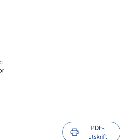
:
or
PDF-
utskrift