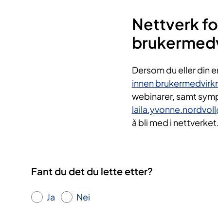
Nettverk f
brukermedvi
Dersom du eller din 
innen brukermedvirkni
webinarer, samt symp
laila.yvonne.nordvo
å bli med i nettverket
Fant du det du lette etter?
Ja
Nei