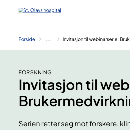
Hopp
til
innhold
Forside
..
.
Invitasjon til webinarserie: Br
FORSKNING
Invitasjon til web
Brukermedvirknin
Serien retter seg mot forskere, kl