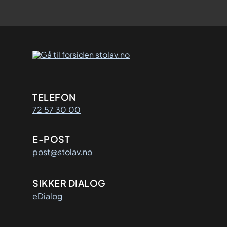
Kontaktinformasjon
TELEFON
72 57 30 00
E-POST
post@stolav.no
SIKKER DIALOG
eDialog