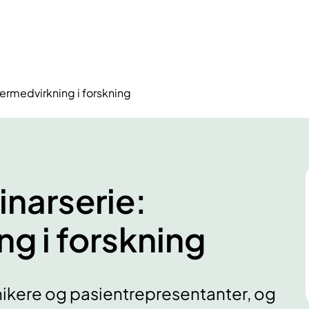
ukermedvirkning i forskning
inarserie:
g i forskning
inikere og pasientrepresentanter, og