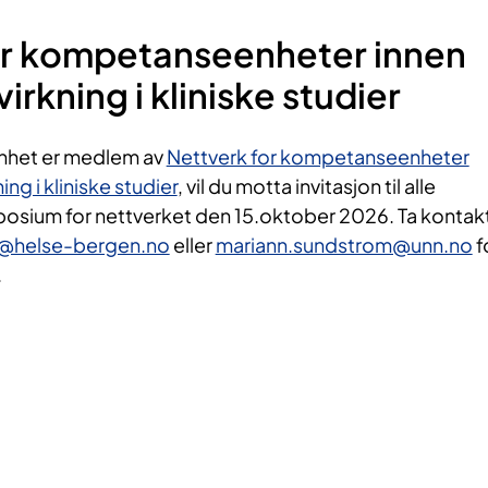
or kompetanseenheter innen
rkning i kliniske studier
enhet er medlem av
Nettverk for kompetanseenheter
ng i kliniske studier
, vil du motta invitasjon til alle
osium for nettverket den 15.oktober 2026. Ta kontakt
ll@helse-bergen.no
eller
mariann.sundstrom@unn.no
f
.