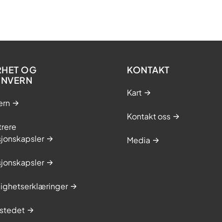
RHET OG
KONTAKT
ONVERN
Kart
ern
Kontakt oss
trere
sjonskapsler
Media
sjonskapsler
lighetserklæringer
stedet