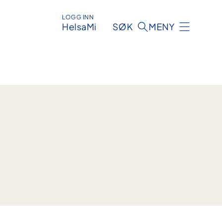
LOGG INN
HelsaMi
SØK
MENY