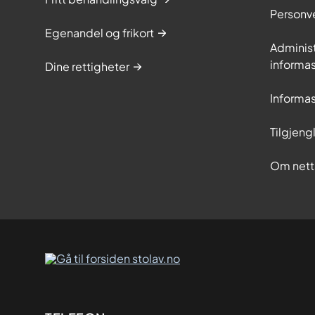
Personv
Egenandel og frikort
Adminis
informa
Dine rettigheter
Informa
Tilgjeng
Om nett