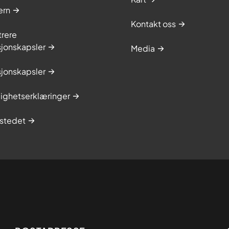
ern
Kontakt oss
trere
sjonskapsler
Media
sjonskapsler
lighetserklæringer
stedet