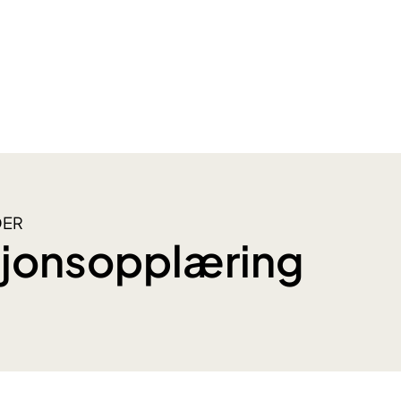
DER
sjonsopplæring