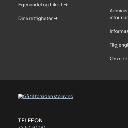
Egenandel og frikort
Adminis
informa
Dine rettigheter
Informa
Tilgjeng
Om nett
Kontaktinformasjon
TELEFON
72 57 30 00