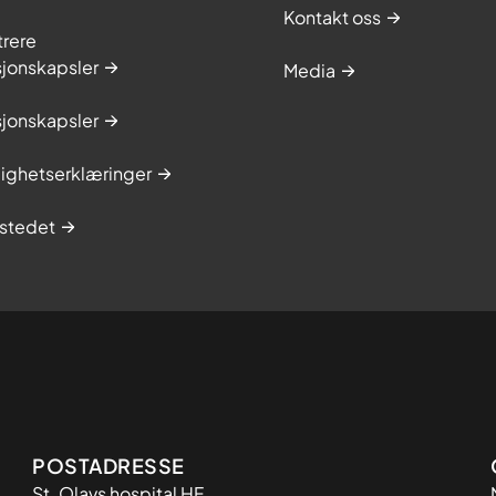
Kontakt oss
trere
sjonskapsler
Media
sjonskapsler
lighetserklæringer
stedet
Adresse
POSTADRESSE
St. Olavs hospital HF