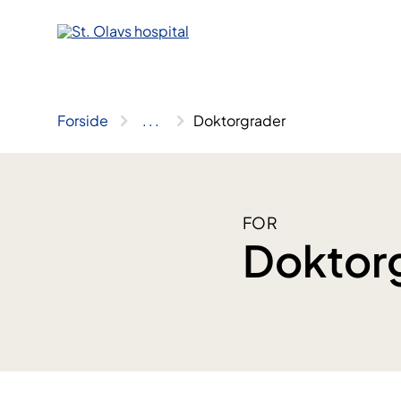
Hopp
til
innhold
Forside
..
.
Doktorgrader
FOR
Doktor