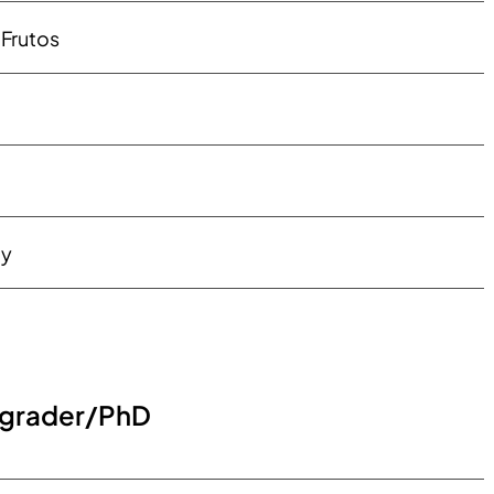
 Frutos
øy
rgrader/PhD