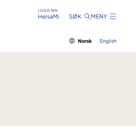
LOGG INN
HelsaMi
SØK
MENY
Norsk
English