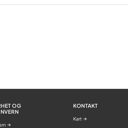
RHET OG
KONTAKT
ONVERN
Kart
ern