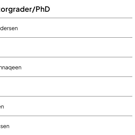
torgrader/PhD
ndersen
Annaqeen
en
lsen