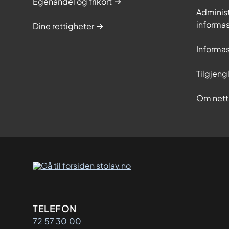
Egenandel og frikort
Adminis
informa
Dine rettigheter
Informa
Tilgjeng
Om nett
Kontaktinformasjon
TELEFON
72 57 30 00