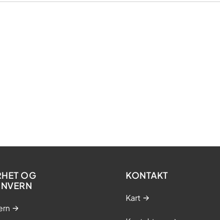
RHET OG
KONTAKT
ONVERN
Kart
ern