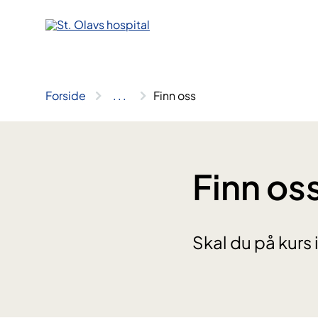
Hopp
til
innhold
Forside
..
.
Finn oss
Finn os
Skal du på kur