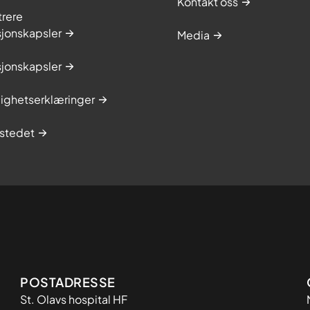
Kontakt oss
trere
sjonskapsler
Media
sjonskapsler
lighetserklæringer
stedet
Adresse
POSTADRESSE
St. Olavs hospital HF