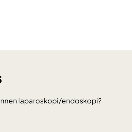
s
s innen laparoskopi/endoskopi?