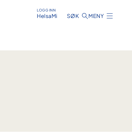
LOGG INN
HelsaMi
SØK
MENY