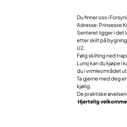
Du finner oss i Forsy
Adresse: Prinsesse K
Senteret ligger i det
etter skilt på bygnin
U2.
Følg skilting ned tra
Lunsj kan du kjøpe i 
du i vrimleområdet u
Ta gjerne med deg en 
kjølig.
De praktiske øvelsene
Hjertelig velkommen