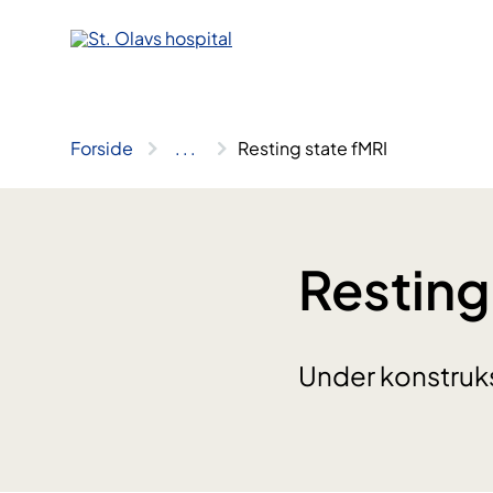
Hopp
til
innhold
Forside
..
.
Resting state fMRI
Resting
Under konstruk