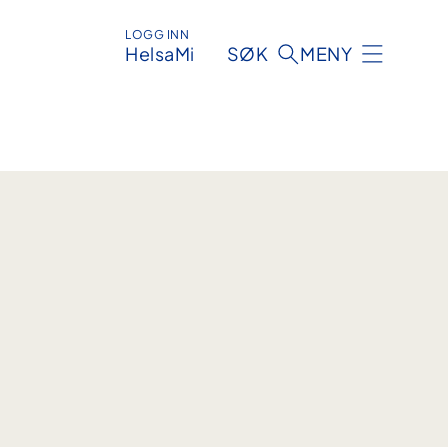
LOGG INN
HelsaMi
SØK
MENY