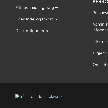
PERS
Fritt behandlingsvalg
Personv
Egenandel og frikort
Adminis
informa
Dine rettigheter
Informa
Tilgjeng
Om nett