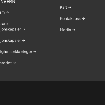
ONVERN
Kart
ern
Kontakt oss
trere
sjonskapsler
Media
sjonskapsler
lighetserklæringer
stedet