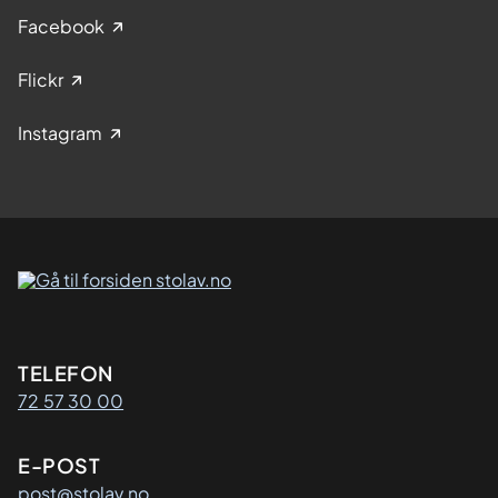
Facebook
Flickr
Instagram
Kontaktinformasjon
TELEFON
72 57 30 00
E-POST
post@stolav.no