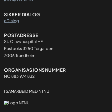
SIKKER DIALOG
eDialog
Adresse
POSTADRESSE
St. Olavs hospital HF
Postboks 3250 Torgarden
7006 Trondheim
Organisasjon
ORGANISASJONSNUMMER
NO 883 974 832
I SAMARBEID MED NTNU