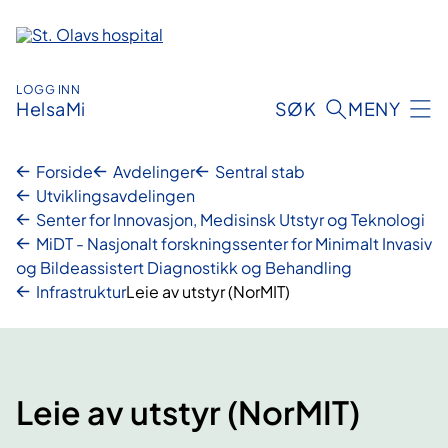
Hopp
til
innhold
LOGG INN
HelsaMi
SØK
MENY
Forside
Avdelinger
Sentral stab
Utviklingsavdelingen
Senter for Innovasjon, Medisinsk Utstyr og Teknologi
MiDT - Nasjonalt forskningssenter for Minimalt Invasiv
og Bildeassistert Diagnostikk og Behandling
Infrastruktur
Leie av utstyr (NorMIT)
Leie av utstyr (NorMIT)