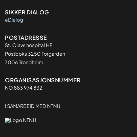
SIKKER DIALOG
eDialog
Adresse
POSTADRESSE
St. Olavs hospital HF
Postboks 3250 Torgarden
7006 Trondheim
Organisasjon
ORGANISASJONSNUMMER
NO 883 974 832
I SAMARBEID MED NTNU