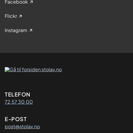
Facebook
Flickr
Instagram
Kontaktinformasjon
TELEFON
72 57 30 00
E-POST
post@stolav.no