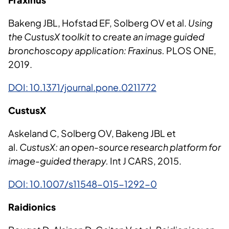
Bakeng JBL, Hofstad EF, Solberg OV et al.
Using
the CustusX toolkit to create an image guided
bronchoscopy application: Fraxinus.
PLOS ONE,
2019.
DOI: 10.1371/journal.pone.0211772
CustusX
Askeland C, Solberg OV, Bakeng JBL et
al.
CustusX: an open-source research platform for
image-guided therapy.
Int J CARS, 2015.
DOI: 10.1007/s11548-015-1292-0
Raidionics