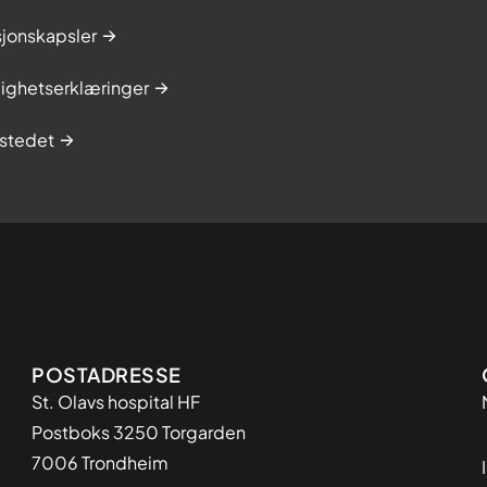
sjonskapsler
lighetserklæringer
stedet
Adresse
POSTADRESSE
St. Olavs hospital HF
Postboks 3250 Torgarden
7006 Trondheim