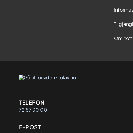
Informa
Tilgjeng
Om nett
Kontaktinformasjon
TELEFON
72 57 30 00
E-POST