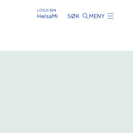
LOGG INN
HelsaMi
SØK
MENY