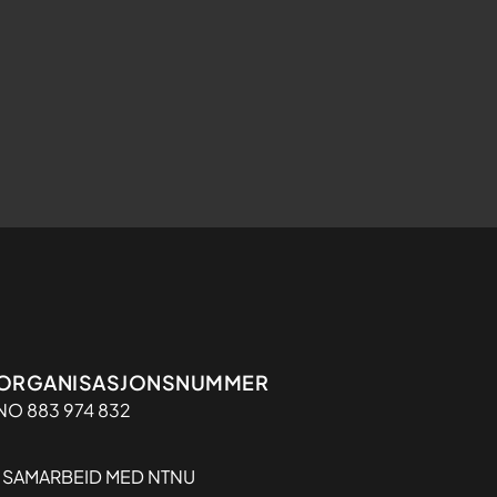
Organisasjon
ORGANISASJONSNUMMER
NO 883 974 832
I SAMARBEID MED NTNU