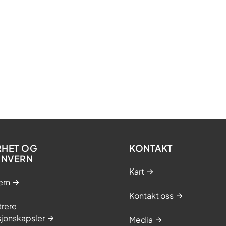
RHET OG
KONTAKT
ONVERN
Kart
ern
Kontakt oss
trere
sjonskapsler
Media