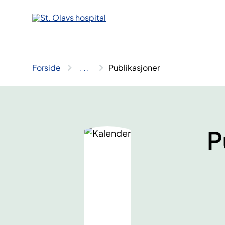
Hopp
til
innhold
Forside
..
.
Publikasjoner
P