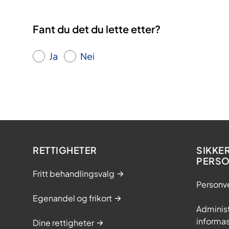
Fant du det du lette etter?
Ja
Nei
RETTIGHETER
SIKKE
PERS
Fritt behandlingsvalg
Personv
Egenandel og frikort
Adminis
informa
Dine rettigheter