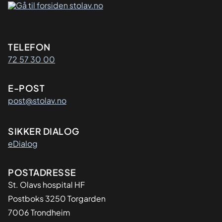
Kontaktinformasjon
TELEFON
72 57 30 00
E-POST
post@stolav.no
SIKKER DIALOG
eDialog
Adresse
POSTADRESSE
St. Olavs hospital HF
Postboks 3250 Torgarden
7006 Trondheim