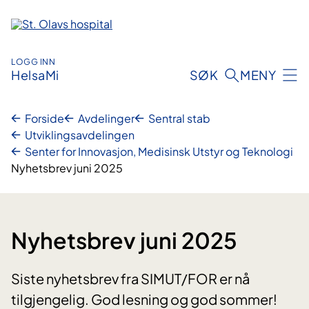
Hopp
til
innhold
LOGG INN
HelsaMi
SØK
MENY
Forside
Avdelinger
Sentral stab
Utviklingsavdelingen
Senter for Innovasjon, Medisinsk Utstyr og Teknologi
Nyhetsbrev juni 2025
Nyhetsbrev juni 2025
Siste nyhetsbrev fra SIMUT/FOR er nå
tilgjengelig. God lesning og god sommer!