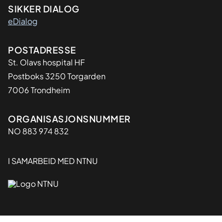
SIKKER DIALOG
eDialog
Adresse
POSTADRESSE
St. Olavs hospital HF
Postboks 3250 Torgarden
7006 Trondheim
Organisasjon
ORGANISASJONSNUMMER
NO 883 974 832
I SAMARBEID MED NTNU