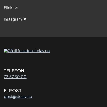
Flickr
Instagram
Kontaktinformasjon
TELEFON
72 57 30 00
E-POST
post@stolav.no