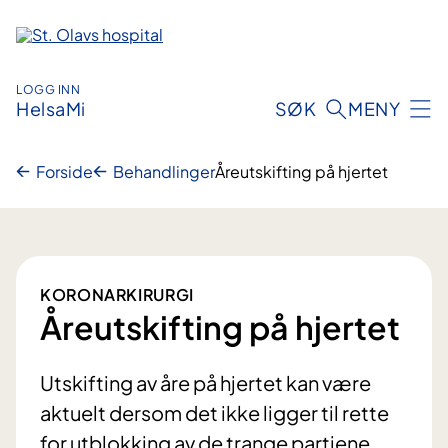
Hopp
til
innhold
LOGG INN
HelsaMi
SØK
MENY
Forside
Behandlinger
Åreutskifting på hjertet
KORONARKIRURGI
Åreutskifting på hjertet
Utskifting av åre på hjertet kan være
aktuelt dersom det ikke ligger til rette
for utblokking av de trange partiene