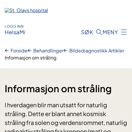
Hopp
til
innhold
LOGG INN
HelsaMi
SØK
MENY
Forside
Behandlinger
Bildediagnostikk Artikler
Informasjon om stråling
Informasjon om stråling
I hverdagen blir man utsatt for naturlig
stråling. Dette er blant annet kosmisk
stråling fra solen og verdensrommet, naturlig
radioaktiv stråling fra kroppen (mat) og