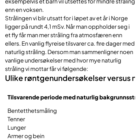
eksempelvis et barn vil utsettes for mindre stråling
enn en voksen.
Strålingen vi blir utsatt for i løpet av et år i Norge
ligger på rundt 4,1 mSv. Når man oppholder seg i
et fly får man mer stråling fra atmosfæren enn
ellers. En vanlig flyreise tilsvarer ca. fire dager med
naturlig stråling. Dersom man sammenligner noen
vanlige undersøkelser med hvor mye naturlig
stråling vi mottar får vi følgende:
Ulike røntgenundersøkelser versus nat
​Tilsv​arende periode med naturlig bakgrunnsstrå
​Røntgenundersøkelser​​​
​Bentetthetsmåling
Tenner
Lunger
Armer og bein