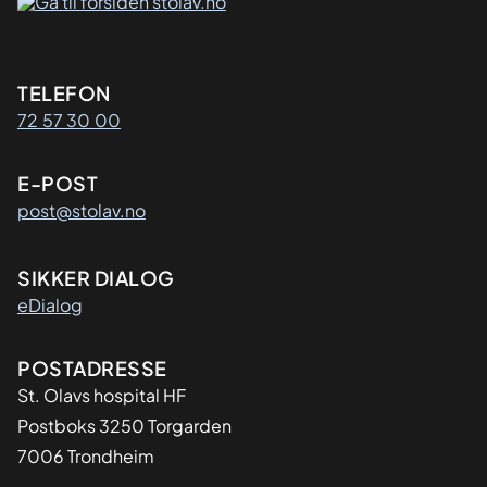
Kontaktinformasjon
TELEFON
72 57 30 00
E-POST
post@stolav.no
SIKKER DIALOG
eDialog
Adresse
POSTADRESSE
St. Olavs hospital HF
Postboks 3250 Torgarden
7006 Trondheim