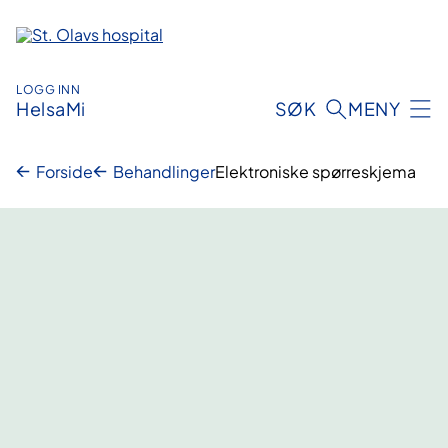
Hopp
til
innhold
LOGG INN
HelsaMi
SØK
MENY
Forside
Behandlinger
Elektroniske spørreskjema