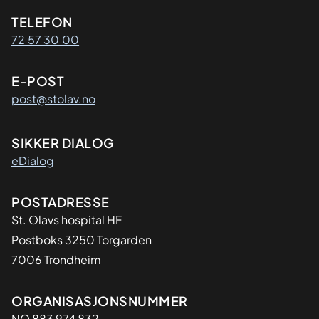
Kontaktinformasjon
TELEFON
72 57 30 00
E-POST
post@stolav.no
SIKKER DIALOG
eDialog
Adresse
POSTADRESSE
St. Olavs hospital HF
Postboks 3250 Torgarden
7006 Trondheim
Organisasjon
ORGANISASJONSNUMMER
NO 883 974 832